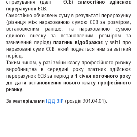
страхування (далі – ЄСВ)
самостійно здійснює
перерахунок Є
С
В
.
Самостійно обчислену суму в результаті перерахунку
(різниця між нарахованою сумою ЄСВ за розміром,
встановленим раніше, та нарахованою сумою
єдиного внеску за встановленим розміром за
зазначений період)
платник відображає
у звіті про
нараховані суми ЄСВ, який подається ним за звітний
період.
Таким чином, у разі зміни класу професійного ризику
виробництва в середині року платник здійснює
перерахунок ЄСВ за період
з 1 січня поточного року
до дати встановлення нового класу професійного
ризику
.
За мат
ері
алами
ІДД ЗІР
(розділ 301.04.01).