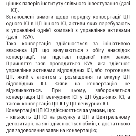
цінних паперів інституту спільного інвестування (далі
– ІСІ).
Встановлені вимоги щодо порядку конвертації ЦП
одного ІСІ в ЦП іншого ІСІ, активи яких перебувають
в управлінні однієї компанії з управління активами
(далі – КУА).
Така конвертація здійснюється за ініціативою
власника ЦП, що вилучаються з обігу внаслідок
конвертації, на підставі поданої ним заяви.
Прийняття заяв проводиться КУА, яка здійснює
управління активами відповідних ІСІ, або торговцем
ЦП, який є агентом з розміщення та викупу ЦП
відповідних ІСІ. Заяви на конвертацію не
відкликаються. При цьому, забороняється
конвертація ЦП венчурних ІСІ у ЦП будь-яких ІСІ, а
також конвертація ЦП ІСІ у ЦП венчурних ІСІ.
Конвертація ЦП ІСІ здійснюється
за умови
, що:
- кількість ЦП ІСІ на рахунку в ЦП в Центральному
депозитарії, на які здійснюється обмін, є достатньою
для задоволення заяви на конвертацію;