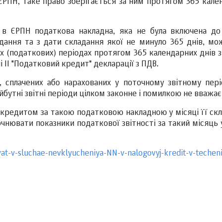
ЄРПН, таке право зберігається за ним протягом 365 кале
 в ЄРПН податкова накладна, яка не була включена до
дання та з дати складання якої не минуло 365 днів, мо
 (податкових) періодах протягом 365 календарних днів з 
 II "Податковий кредит" декларації з ПДВ.
 сплачених або нарахованих у поточному звітному пері
йбутні звітні періоди цілком законне і помилкою не вважає
кредитом за такою податковою накладною у місяці її скл
очнювати показники податкової звітності за такий місяць 
vat-v-sluchae-nevklyucheniya-NN-v-nalogovyj-kredit-v-techen