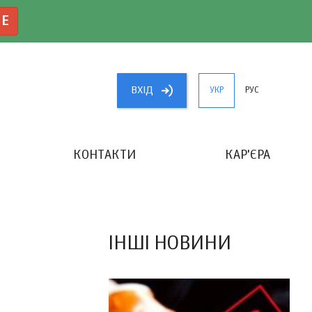
NE
ВХIД
УКР
РУС
КОНТАКТИ
КАР'ЄРА
«КРАЩИЙ БУХГАЛТЕР УКРАЇНИ»
ІНШІ НОВИНИ