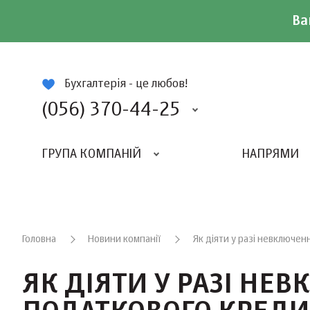
Ва
ій
Бухгалтерія - це любов!
(056) 370-44-25
ГРУПА КОМПАНІЙ
НАПРЯМИ
ВИДАВНИЦТВО «БАЛАНС-КЛУБУ»
«ВСЕУКРАЇНСЬКИЙ БУХГАЛТЕРСКИЙ КЛУБ»
Головна
Новини компанії
Як діяти у разі невключен
ЯК ДІЯТИ У РАЗІ НЕ