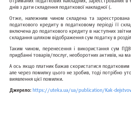
отриманих податкових накладних, зареєстрованих в 
днів з дати складення податкової накладної (.
Отже, належним чином складена та зареєстрована
податкового кредиту в податковому періоді її скла
включена до податкового кредиту в наступних звітних
складання шляхом відображення сум податку в розділі
Таким чином, перенесення і використання сум ПДВ,
придбанні товарів/послуг, необоротних активів, на ма
А ось якщо платник бажав скористатися податковим 
але через помилку цього не зробив, тоді потрібно ут
виявлення цієї помилки.
Джерело:
https://uteka.ua/ua/publication/Kak-dejstvo