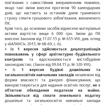
пов’язаних з самостійним виправленням помилок,
якщо такі зміни внесені протягом 90 календарних
днів, що настають за останнім днем граничного
строку сплати грошового зобов’язання, визначеного
ПК.
Крім того, до основних засобів віднесено матеріальні
активи вартістю вище 6 000 грн. Зміни до ПК
внесено Законом від 17.07.15 р. № 655-VIII, див. огляд
у «БАЛАНСІ», 2015, № 68-69, с. 6).
•
Із 1 вересня здійснюється децентралізація
повноважень у сфері архітектурно-будівельного
контролю
та вдосконалюється містобудівне
законодавство. (Закон від 09.04.15 р. № 320-VIII).
• Із
1 вересня будівлі дошкільних та
загальноосвітніх навчальних закладів
незалежно від
форми власності та джерел фінансування, що
використовуються для надання освітніх послуг,
не є
об’єктом обкладення податком на майно.
Звільняються від сплати земельного податку
дошкільні та загальноосвітні навчальні заклади