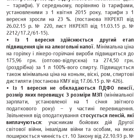
– тарифи). У середньому, порівняно із тарифами,
установленими з 1 квітня 2015 року, тарифи з 1
вересня зросли на 23 %. (постанова НКРЕКП від
26.02.15 р. № 220, лист НКРЕКП від 11.03.15 р. №
2212/17.2/61-15).
•
Із 1 вересня здійснюється другий етап
підвищення цін на алкогольні напої
. Мінімальна ціна
на горілку і лікеро-горілчані вироби підвищиться до
175,96 грн. (оптово-відпускна) та 274,50 грн.
(роздрібна) за 1 л 100%-вого спирту. Підвищується
також мінімальна ціна на коньяк, віскі, ром, спиртові
дистиляти (постанова КМУ від 17.06.15 р. № 426).
•
Із 1 вересня не обкладаються ПДФО пенсії,
розмір яких перевищує 3 розміри МЗП
(мiнiмальної
зарплати, установленої на 1 січня звітного
податкового року) – у частині перевищення.
Звільнення від оподаткування
стосується пенсій, які
виплачуються
: учасникам бойових дій Другої
світової війни, інвалідам війни та особам, на яких
поширюється чинність ст. 10 Закону від 22.10.93 р. №