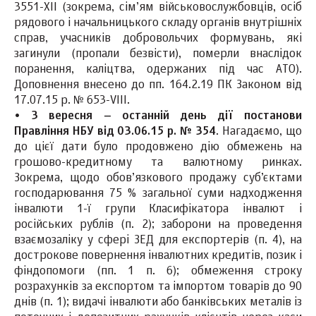
3551-XII (зокрема, сім’ям військовослужбовців, осіб
рядового і начальницького складу органів внутрішніх
справ, учасників добровольчих формувань, які
загинули (пропали безвісти), померли внаслідок
поранення, каліцтва, одержаних під час АТО).
Доповнення внесено до пп. 164.2.19 ПК Законом від
17.07.15 р. № 653-VIII.
•
3 вересня – останній день дії постанови
Правління НБУ від 03.06.15 р. № 354
. Нагадаємо, що
до цієї дати було продовжено дію обмежень на
грошово-кредитному та валютному ринках.
Зокрема, щодо обов’язкового продажу суб’єктами
господарювання 75 % загальної суми надходження
інвалюти 1-ї групи Класифікатора інвалют і
російських рублів (п. 2); заборони на проведення
взаємозаліку у сфері ЗЕД для експортерів (п. 4), на
дострокове повернення інвалютних кредитів, позик і
фіндопомоги (пп. 1 п. 6); обмеження строку
розрахунків за експортом та імпортом товарів до 90
днів (п. 1); видачі інвалюти або банківських металів із