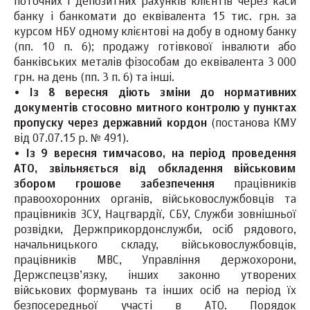
поточних і депозитних рахунків клієнтів через каси
банку і банкомати до еквівалента 15 тис. грн. за
курсом НБУ одному клієнтові на добу в одному банку
(пп. 10 п. 6); продажу готівкової інвалюти або
банківських металів фізособам до еквівалента 3 000
грн. на день (пп. 3 п. 6) та інші.
•
Із 8 вересня діють зміни до нормативних
документів стосовно митного контролю у пунктах
пропуску через державний кордон
(постанова КМУ
від 07.07.15 р. № 491).
•
Із 9 вересня тимчасово, на період проведення
АТО, звільняється від обкладення військовим
збором грошове забезпечення
працівників
правоохоронних органів, військовослужбовців та
працівників ЗСУ, Нацгвардії, СБУ, Служби зовнішньої
розвідки, Держприкордонслужби, осіб рядового,
начальницького складу, військовослужбовців,
працівників МВС, Управління держохорони,
Держспецзв’язку, інших законно утворених
військових формувань та інших осіб на період їх
безпосередньої участі в АТО. Порядок