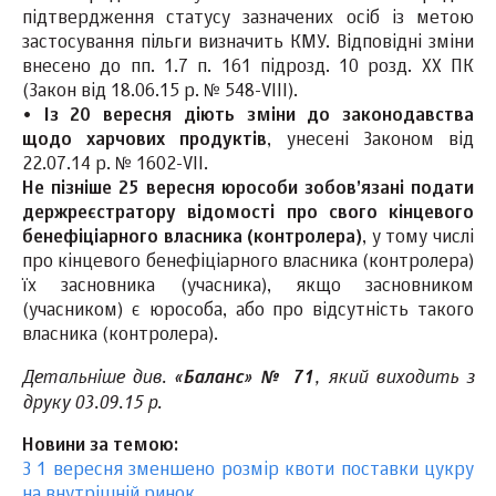
підтвердження статусу зазначених осіб із метою
застосування пільги визначить КМУ. Відповідні зміни
внесено до пп. 1.7 п. 161 підрозд. 10 розд. XX ПК
(Закон від 18.06.15 р. № 548-VIII).
•
Із 20 вересня діють зміни до законодавства
щодо харчових продуктів
, унесені Законом від
22.07.14 р. № 1602-VII.
Не пізніше 25 вересня юрособи зобов’язані подати
держреєстратору відомості про свого кінцевого
бенефіціарного власника (контролера)
, у тому числі
про кінцевого бенефіціарного власника (контролера)
їх засновника (учасника), якщо засновником
(учасником) є юрособа, або про відсутність такого
власника (контролера).
Детальніше див. «
»
, який виходить з
Баланс
№ 71
друку 03.09.15 р.
Новини за темою:
З 1 вересня зменшено розмір квоти поставки цукру
на внутрішній ринок
.