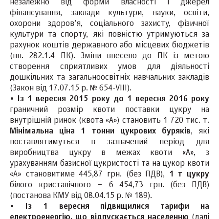
незалежно від форми власності і джерел
фінансування, заклади культури, науки, освіти,
охорони здоров’я, соціального захисту, фізичної
культури та спорту, які повністю утримуються за
рахунок коштів державного або місцевих бюджетів
(пп. 282.1.4 ПК). Зміни внесено до ПК із метою
створення сприятливих умов для діяльності
дошкільних та загальноосвітніх навчальних закладів
(Закон від 17.07.15 р. № 654-VIII).
•
Із 1 вересня 2015 року до 1 вересня 2016 року
граничний розмір квоти поставки цукру на
внутрішній ринок (квота «А») становить 1 720 тис. т.
Мінімальна ціна 1 тонни цукрових буряків
, які
поставлятимуться в зазначений період для
виробництва цукру в межах квоти «А», з
урахуванням базисної цукристості та на цукор квоти
«А» становитиме 445,87 грн. (без ПДВ),
1 т цукру
білого кристалічного – 6 454,73 грн. (без ПДВ)
(постанова КМУ від 08.04.15 р. № 189).
•
Із 1 вересня підвищилися тарифи на
електроенергію, що відпускається населенню
(далі