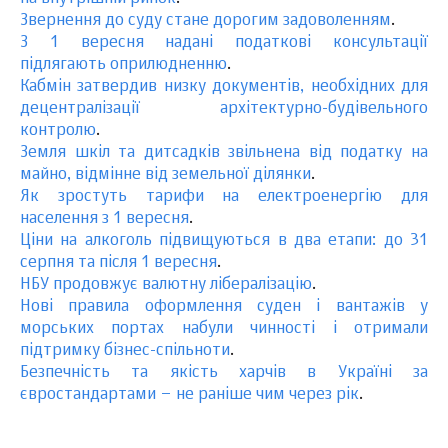
Звернення до суду стане дорогим задоволенням
.
З 1 вересня надані податкові консультації
підлягають оприлюдненню
.
Кабмін затвердив низку документів, необхідних для
децентралізації архітектурно-будівельного
контролю
.
Земля шкіл та дитсадків звільнена від податку на
майно, відмінне від земельної ділянки
.
Як зростуть тарифи на електроенергію для
населення з 1 вересня
.
Ціни на алкоголь підвищуються в два етапи: до 31
серпня та після 1 вересня
.
НБУ продовжує валютну лібералізацію
.
Нові правила оформлення суден і вантажів у
морських портах набули чинності і отримали
підтримку бізнес-спільноти
.
Безпечність та якість харчів в Україні за
євростандартами – не раніше чим через рік
.