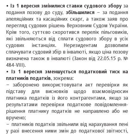
•
Із 1 вересня змінилися ставки судового збору
за
подання позову до суду,
збільшилися
– за подання
апеляційних та касаційних скарг, а також заяв про
перегляд судових рішень Верховним Судом України.
Крім того, суттєво скоротився перелік пільговиків,
які звільняються від сплати судового збору в усіх
судових інстанціях. Нерезидентам дозволили
сплачувати судовий збір в інвалюті, якщо ціна позову
визначена також в інвалюті (Закон від 22.05.15 р. №
484-VIII).
•
Із 1 вересня зменшується податковий тиск на
платників податків
, зокрема:
– заборонено використовувати акт перевірки як
підставу для висновків щодо взаємовідносин
платника податків із його контрагентами, якщо за
результатами перевірки податкове повідомлення-
рішення платнику податків не направлено або не
вручено;
– платників податків звільнили від нарахування пені
у разі внесення ними змін до податкової звітності,