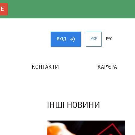
NE
ВХIД
УКР
РУС
КОНТАКТИ
КАР'ЄРА
«КРАЩИЙ БУХГАЛТЕР УКРАЇНИ»
ІНШІ НОВИНИ