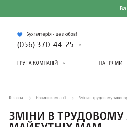
Ва
ій
Бухгалтерія - це любов!
(056) 370-44-25
ГРУПА КОМПАНІЙ
НАПРЯМИ
ВИДАВНИЦТВО «БАЛАНС-КЛУБУ»
«ВСЕУКРАЇНСЬКИЙ БУХГАЛТЕРСКИЙ КЛУБ»
Головна
Новини компанії
Зміни в трудовому законод
ЗМІНИ В ТРУДОВОМУ