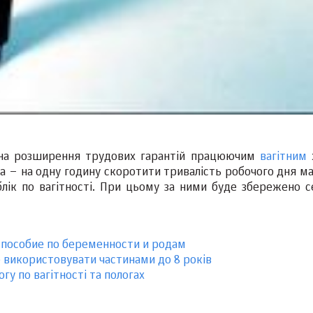
на розширення трудових гарантій працюючим
вагітним
а – на одну годину скоротити тривалість робочого дня ма
блік по вагітності. При цьому за ними буде збережено с
 пособие по беременности и родам
е використовувати частинами до 8 років
у по вагітності та пологах