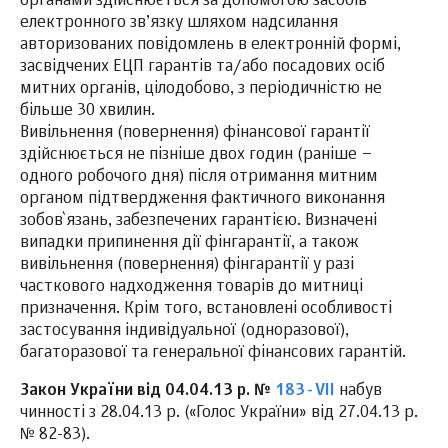
органами здійснюється за допомогою засобів
електронного зв’язку шляхом надсилання
авторизованих повідомлень в електронній формі,
засвідчених ЕЦП гарантів та/або посадових осіб
митних органів, цілодобово, з періодичністю не
більше 30 хвилин.
Вивільнення (повернення) фінансової гарантії
здійснюється не пізніше двох годин (раніше –
одного робочого дня) після отримання митним
органом підтвердження фактичного виконання
зобов`язань, забезпечених гарантією. Визначені
випадки припинення дії фінгарантії, а також
вивільнення (повернення) фінгарантії у разі
часткового надходження товарів до митниці
призначення. Крім того, встановлені особливості
застосування індивідуальної (одноразової),
багаторазової та генеральної фінансових гарантій.
Закон України від 04.04.13 р. №
183-VII
набув
чинності з 28.04.13 р. («Голос України» від 27.04.13 р.
№ 82-83).