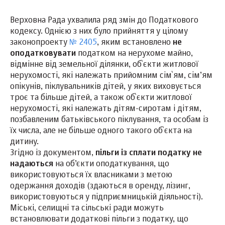
Верховна Рада ухвалила ряд змін до Податкового
кодексу. Однією з них було прийняття у цілому
законопроекту
№ 2405
, яким встановлено
не
оподатковувати
податком на нерухоме майно,
відмінне від земельної ділянки, об`єкти житлової
нерухомості, які належать прийомним сім`ям, сім’ям
опікунів, піклувальників дітей, у яких виховується
троє та більше дітей, а також об`єкти житлової
нерухомості, які належать дітям-сиротам і дітям,
позбавленим батьківського піклування, та особам із
їх числа, але не більше одного такого об`єкта на
дитину.
Згідно із документом,
пільги із сплати податку не
надаються
на об’єкти оподаткування, що
використовуються їх власниками з метою
одержання доходів (здаються в оренду, лізинг,
використовуються у підприємницькій діяльності).
Міські, селищні та сільські ради можуть
встановлювати додаткові пільги з податку, що