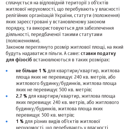
сплачується на відповідній території з об’єктів
житлової нерухомості, що перебувають у власності
релігійних організацій України, статути (положення)
яких зареєстровані у встановленому законом
порядку, та використовуються для забезпечення
діяльності, передбаченої такими статутами
(положеннями).
Законом переглянуто розмір житлової площі, на який
будуть надаватися пільги. А саме:
ставки податку
для фізосіб
встановлюються в таких розмірах:
не більше 1 %
для квартири/квартир, житлова
площа яких не перевищує 240 кв. метрів, або
житлового будинку/будинків, житлова площа
яких не перевищує 500 кв. метрів;
2,7 %
для квартири/квартир, житлова площа
яких перевищує 240 кв. метрів, або житлового
будинку/будинків, житлова площа яких
перевищує 500 кв. метрів;
1 %
для різних видів об’єктів житлової
нерухомості, що перебувають у власності