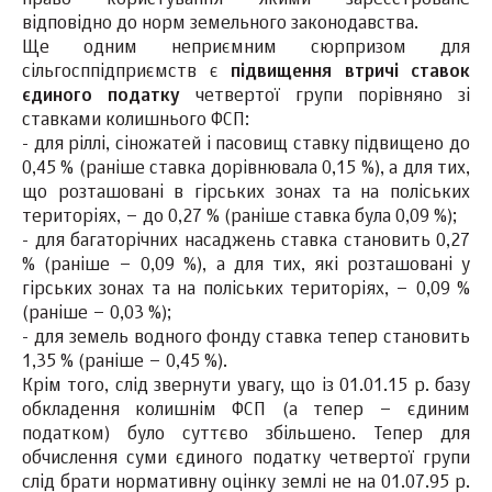
право користування якими зареєстроване
відповідно до норм земельного законодавства.
Ще одним неприємним сюрпризом для
сільгосппідприємств є
підвищення втричі ставок
єдиного податку
четвертої групи порівняно зі
ставками колишнього ФСП:
- для ріллі, сіножатей і пасовищ ставку підвищено до
0,45 % (раніше ставка дорівнювала 0,15 %), а для тих,
що розташовані в гірських зонах та на поліських
територіях, – до 0,27 % (раніше ставка була 0,09 %);
- для багаторічних насаджень ставка становить 0,27
% (раніше – 0,09 %), а для тих, які розташовані у
гірських зонах та на поліських територіях, – 0,09 %
(раніше – 0,03 %);
- для земель водного фонду ставка тепер становить
1,35 % (раніше – 0,45 %).
Крім того, слід звернути увагу, що із 01.01.15 р. базу
обкладення колишнім ФСП (а тепер – єдиним
податком) було суттєво збільшено. Тепер для
обчислення суми єдиного податку четвертої групи
слід брати нормативну оцінку землі не на 01.07.95 р.