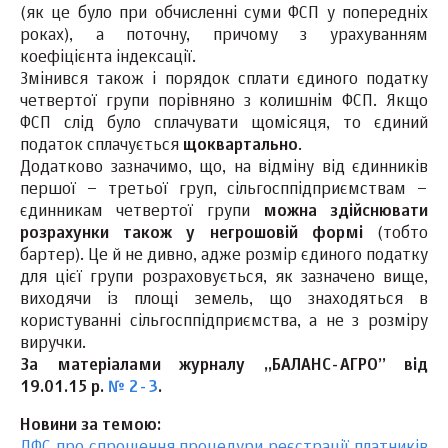
(як це було при обчисленні суми ФСП у попередніх
роках), а поточну, причому з урахуванням
коефіцієнта індексації.
Змінився також і порядок сплати єдиного податку
четвертої групи порівняно з колишнім ФСП. Якщо
ФСП слід було сплачувати щомісяця, то єдиний
податок сплачується
щоквартально
.
Додатково зазначимо, що, на відміну від єдинників
першої – третьої груп, сільгосппідприємствам –
єдинникам четвертої групи
можна здійснювати
розрахунки також
у негрошовій формі
(тобто
бартер). Це й не дивно, адже розмір єдиного податку
для цієї групи розраховується, як зазначено вище,
виходячи із площі земель, що знаходяться в
користуванні сільгосппідприємства, а не з розміру
виручки.
За матеріалами журналу „БАЛАНС-АГРО” від
19.01.15 р.
№ 2-3
.
Новини за темою: