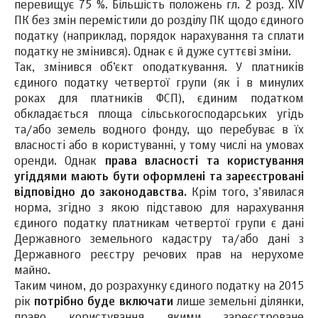
перевищує 75 %. Більшість положень гл. 2 розд. ХІV
ПК без змін перемістили до розділу ПК щодо єдиного
податку (наприклад, порядок нарахування та сплати
податку не змінився). Однак є й дуже суттєві зміни.
Так, змінився об’єкт оподаткування. У платників
єдиного податку четвертої групи (як і в минулих
роках для платників ФСП), єдиним податком
обкладається площа сільськогосподарських угідь
та/або земель водного фонду, що перебуває в їх
власності або в користуванні, у тому числі на умовах
оренди. Однак
права власності та користування
угіддями мають бути оформлені та зареєстровані
відповідно до законодавства.
Крім того, з’явилася
норма, згідно з якою підставою для нарахування
єдиного податку платникам четвертої групи є дані
Державного земельного кадастру та/або дані з
Державного реєстру речових прав на нерухоме
майно.
Таким чином, до розрахунку єдиного податку на 2015
рік
потрібно буде включати
лише земельні ділянки,