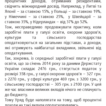
процентних доходів, отриманих резидентами,
свідчить міжнародний досвід. Наприклад, у Литві та
Японії – за ставкою 15%, у Польщі – за ставкою 19%,
у Німеччині – за ставкою 25%, у Швейцарії – за
ставкою 35%, у Нідерландах – від 37% до 52%.
Тож, несправедливо продовжувати практику, коли
заробітні плати у галузі освіти, охорони здоров’я,
культури та сільського господарства
оподатковуються на загальних підставах, а доходи,
які отримують найбагатші вкладники, звільнені від
оподаткування.
Так, зокрема, із середньої заробітної плати у галузі
освіти, що за січень 2014 року за даними Держстату
України складає 2476 грн., стягується податок у
розмірі 358 грн., у галузі охорони здоров’я – 327 грн.
з 2270 грн., у сфері культури 469 грн. з 3200 грн., у
сільському господарстві – 305 грн. з 2100 грн. У цей
же час власники великих вкладів нічого не сплачують
до бюджету.
Тому Уряд буде наполягати на тому, щоб процентні
доходи на такі вклади оподатковувались.