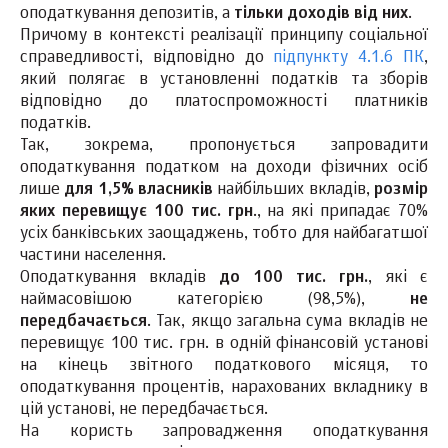
оподаткування депозитів, а
тільки доходів від них
.
Причому в контексті реалізації принципу соціальної
справедливості, відповідно до
підпункту 4.1.6 ПК
,
який полягає в установленні податків та зборів
відповідно до платоспроможності платників
податків.
Так, зокрема, пропонується запровадити
оподаткування податком на доходи фізичних осіб
лише
для 1,5% власників
найбільших вкладів,
розмір
яких перевищує 100 тис. грн
., на які припадає 70%
усіх банківських заощаджень, тобто для найбагатшої
частини населення.
Оподаткування вкладів
до
100 тис. грн.
, які є
наймасовішою категорією (98,5%),
не
передбачається
. Так, якщо загальна сума вкладів не
перевищує 100 тис. грн. в одній фінансовій установі
на кінець звітного податкового місяця, то
оподаткування процентів, нарахованих вкладнику в
цій установі, не передбачається.
На користь запровадження оподаткування