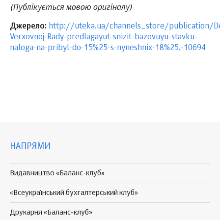
(Публікується мовою оригіналу)
Джерело:
http://uteka.ua/channels_store/publication/D
Verxovnoj-Rady-predlagayut-snizit-bazovuyu-stavku-
naloga-na-pribyl-do-15%25-s-nyneshnix-18%25.-10694
НАПРЯМИ
Видавництво «Баланс-клуб»
«Всеукраїнський бухгалтерський клуб»
Друкарня «Баланс-клуб»