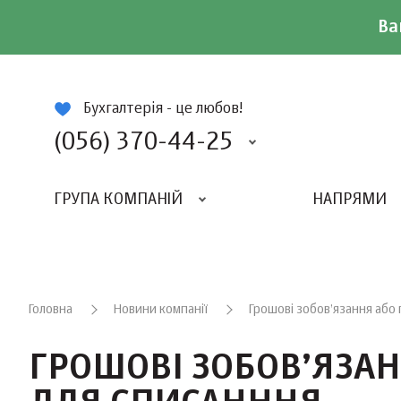
Ва
ій
Бухгалтерія - це любов!
(056) 370-44-25
ГРУПА КОМПАНІЙ
НАПРЯМИ
ВИДАВНИЦТВО «БАЛАНС-КЛУБУ»
«ВСЕУКРАЇНСЬКИЙ БУХГАЛТЕРСКИЙ КЛУБ»
Головна
Новини компанії
Грошові зобов’язання або 
ГРОШОВІ ЗОБОВ’ЯЗАН