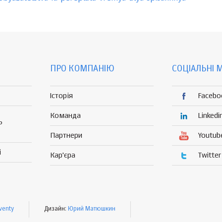
ПРО КОМПАНІЮ
СОЦІАЛЬНІ 
Історія
Facebo
Команда
Linkedi
Р
Партнери
Youtub
і
Кар'єра
Twitter
venty
Дизайн:
Юрий Матюшкин