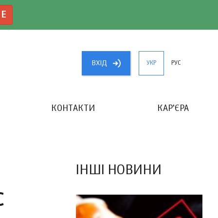
NE
ВХIД
УКР
РУС
КОНТАКТИ
КАР'ЄРА
«КРАЩИЙ БУХГАЛТЕР УКРАЇНИ»
ІНШІ НОВИНИ
С