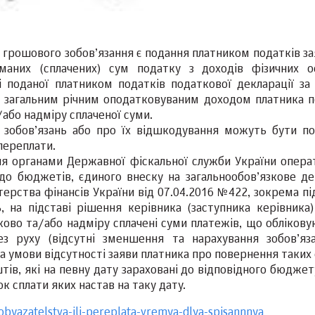
грошового зобов’язання є подання платником податків за
аних (сплачених) сум податку з доходів фізичних ос
поданої платником податків податкової декларації за 
 загальним річним оподатковуваним доходом платника п
або надміру сплаченої суми.
 зобов’язань або про їх відшкодування можуть бути по
 переплати.
ення органами Державної фіскальної служби України опера
в до бюджетів, єдиного внеску на загальнообов’язкове д
ерства фінансів України від 07.04.2016 №422, зокрема пі
 на підставі рішення керівника (заступника керівника)
ово та/або надміру сплачені суми платежів, що облікову
ез руху (відсутні зменшення та нарахування зобов’яз
 за умови відсутності заяви платника про повернення таких 
тів, які на певну дату зараховані до відповідного бюдже
к сплати яких настав на таку дату.
byazatelstva-ili-pereplata-vremya-dlya-spisannnya