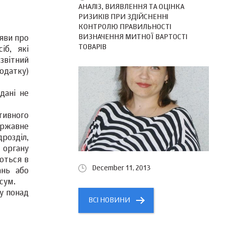
АНАЛІЗ, ВИЯВЛЕННЯ ТА ОЦІНКА
РИЗИКІВ ПРИ ЗДІЙСНЕННІ
КОНТРОЛЮ ПРАВИЛЬНОСТІ
ВИЗНАЧЕННЯ МИТНОЇ ВАРТОСТІ
яви про
ТОВАРІВ
іб, які
звітний
одатку)
дані не
тивного
ержавне
дрозділ,
 органу
ються в
December 11, 2013
ань або
сум.
ту понад
ВСІ НОВИНИ