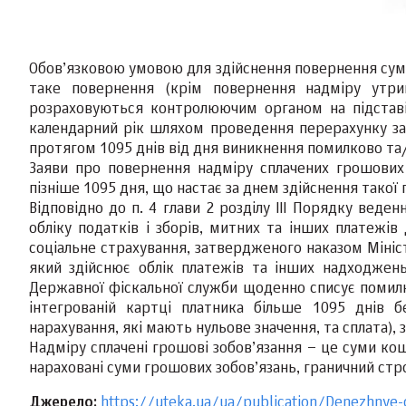
Обов’язковою умовою для здійснення повернення сум 
таке повернення (крім повернення надміру утрим
розраховуються контролюючим органом на підставі 
календарний рік шляхом проведення перерахунку за
протягом 1095 днів від дня виникнення помилково та/
Заяви про повернення надміру сплачених грошових
пізніше 1095 дня, що настає за днем здійснення такої
Відповідно до п. 4 глави 2 розділу ІІI Порядку вед
обліку податків і зборів, митних та інших платежі
соціальне страхування, затвердженого наказом Мініст
який здійснює облік платежів та інших надходжень,
Державної фіскальної служби щоденно списує помилк
інтегрованій картці платника більше 1095 днів б
нарахування, які мають нульове значення, та сплата),
Надміру сплачені грошові зобов’язання – це суми кош
нараховані суми грошових зобов’язань, граничний стро
Джерело:
https://uteka.ua/ua/publication/Denezhnye-o