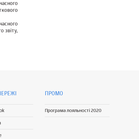
часного
ткового
часного
о звіту,
МЕРЕЖІ
ПРОМО
ok
Програма лояльності 2020
n
e