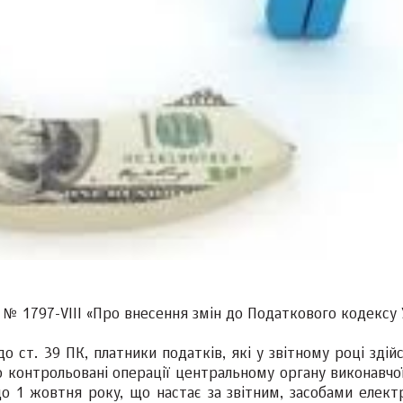
р. № 1797-VIII «Про внесення змін до Податкового кодексу
о ст. 39 ПК, платники податків, які у звітному році зді
ро контрольовані операції центральному органу виконавчо
до 1 жовтня року, що настає за звітним, засобами елект