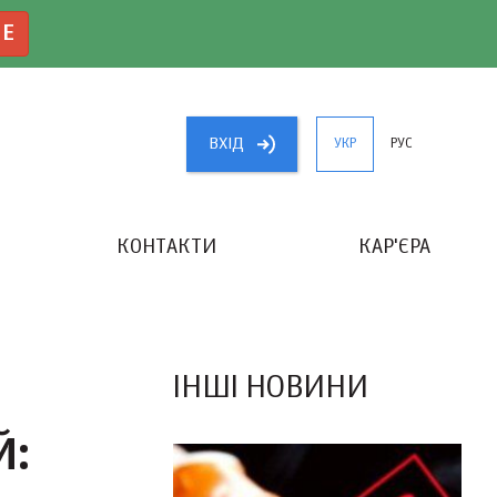
NE
ВХIД
УКР
РУС
КОНТАКТИ
КАР'ЄРА
«КРАЩИЙ БУХГАЛТЕР УКРАЇНИ»
ІНШІ НОВИНИ
Й: