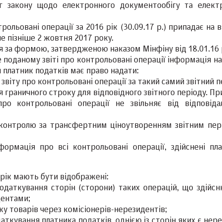
г закону щодо електронного документообігу та елект
ольовані операції за 2016 рік (30.09.17 р.) припадає на 
не пізніше 2 жовтня 2017 року.
ься за формою, затвердженою наказом Мінфіну від 18.01.16 
 поданому звіті про контрольовані операції інформація н
й платник податків має право надати:
звіту про контрольовані операції за такий самий звітний п
ня граничного строку для відповідного звітного періоду. П
о контрольовані операції не звільняє від відповідал
о контролю за трансфертним ціноутворенням звітним пер
нформація про всі контрольовані операції, здійснені пл
й рік мають бути відображені:
податкування сторін (сторони) таких операцій, що здійс
дентами;
жу товарів через комісіонерів-нерезидентів;
аткування платника податків, однією із сторін яких є нер