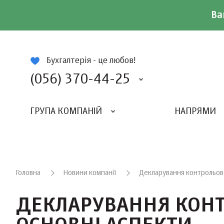
Ва
ій
Бухгалтерія - це любов!
(056) 370-44-25
ГРУПА КОМПАНІЙ
НАПРЯМИ
ВИДАВНИЦТВО «БАЛАНС-КЛУБУ»
«ВСЕУКРАЇНСЬКИЙ БУХГАЛТЕРСКИЙ КЛУБ»
Головна
Новини компанії
Декларування контрольова
ДЕКЛАРУВАННЯ КОНТ