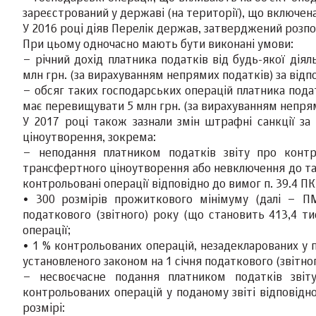
зареєстрований у державі (на території), що включен
У 2016 році діяв Перелік держав, затверджений розпо
При цьому одночасно мають бути виконані умови:
– річний дохід платника податків від будь-якої діял
млн грн. (за вирахуванням непрямих податків) за відпо
– обсяг таких господарських операцій платника подат
має перевищувати 5 млн грн. (за вирахуванням непрям
У 2017 році також зазнали змін штрафні санкції за
ціноутворення, зокрема:
– неподання платником податків звіту про контро
трансфертного ціноутворення або невключення до тако
контрольовані операції відповідно до вимог п. 39.4 П
• 300 розмірів прожиткового мінімуму (далі – ПМ
податкового (звітного) року (що становить 413,4 тис
операції;
• 1 % контрольованих операцій, незадекларованих у п
установленого законом на 1 січня податкового (звітног
– несвоєчасне подання платником податків звіту
контрольованих операцій у поданому звіті відповідн
розмірі: