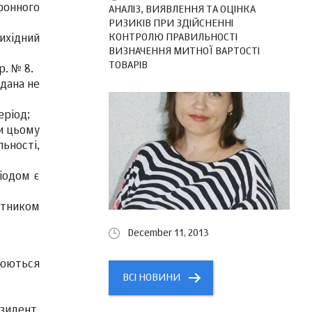
ронного
АНАЛІЗ, ВИЯВЛЕННЯ ТА ОЦІНКА
РИЗИКІВ ПРИ ЗДІЙСНЕННІ
КОНТРОЛЮ ПРАВИЛЬНОСТІ
вихідний
ВИЗНАЧЕННЯ МИТНОЇ ВАРТОСТІ
ТОВАРІВ
р. № 8.
адана не
еріод;
ри цьому
ьності,
іодом є
атником
December 11, 2013
нюються
ВСІ НОВИНИ
езидент,