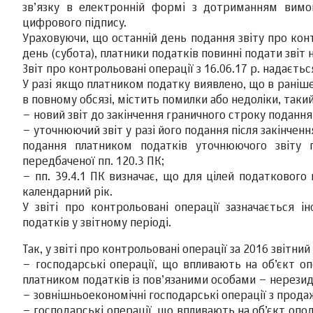
зв’язку в електронній формі з дотриманням вимо
цифрового підпису.
Ураховуючи, що останній день подання звіту про контр
день (субота), платники податків повинні подати звіт 
Звіт про контрольовані операції з 16.06.17 р. надаєт
У разі якщо платником податку виявлено, що в раніше
в повному обсязі, містить помилки або недоліки, таки
– новий звіт до закінчення граничного строку подання 
– уточнюючий звіт у разі його подання після закінчен
подання платником податків уточнюючого звіту пр
передбаченої пп. 120.3 ПК;
– пп. 39.4.1 ПК визначає, що для цілей податковог
календарний рік.
У звіті про контрольовані операції зазначається і
податків у звітному періоді.
Так, у звіті про контрольовані операції за 2016 звітни
– господарські операції, що впливають на об’єкт о
платником податків із пов’язаними особами – нерези
– зовнішньоекономічні господарські операції з прода
– господарські операції, що впливають на об’єкт опод