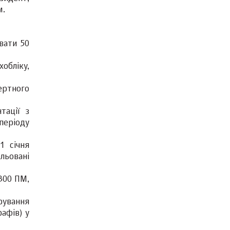
м.
вати 50
обліку,
ертного
тації з
 періоду
1 січня
ольовані
 300 ПМ,
рування
афів) у