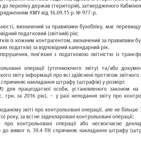
а до переліку держав (територій), затвердженого Кабміно
рядженням КМУ від 16.09.15 р. № 977-р.
ьності, визначений за правилами бухобліку, має перевищу
відний податковий (звітний) рік;
ків із кожним контрагентом, визначений за правилами бух
их податків) за відповідний календарний рік.
 порушення, пов’язані з податковою звітністю із трансф
льовані операції (уточнюючого звіту) та/або докумен
го звіту інформації про всі здійснені протягом звітного
К спричиняє накладання штрафу (штрафів) у розмірі:
) для працездатної особи, установленого законом на 
. грн. за 2016 рік), – у разі неподання звіту про контр
оданому звіті про контрольовані операції, але не більше
о) року, за всі не задекларовані контрольовані операції;
 про контрольовані операції або несвоєчасне декла
о до вимог п. 39.4 ПК спричиняє накладання штрафу (штр