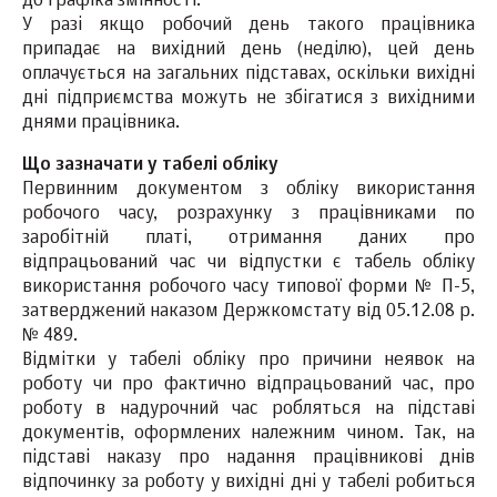
до графіка змінності.
У разі якщо робочий день такого працівника
припадає на вихідний день (неділю), цей день
оплачується на загальних підставах, оскільки вихідні
дні підприємства можуть не збігатися з вихідними
днями працівника.
Що зазначати у табелі обліку
Первинним документом з обліку використання
робочого часу, розрахунку з працівниками по
заробітній платі, отримання даних про
відпрацьований час чи відпустки є табель обліку
використання робочого часу типової форми № П-5,
затверджений наказом Держкомстату від 05.12.08 р.
№ 489.
Відмітки у табелі обліку про причини неявок на
роботу чи про фактично відпрацьований час, про
роботу в надурочний час робляться на підставі
документів, оформлених належним чином. Так, на
підставі наказу про надання працівникові днів
відпочинку за роботу у вихідні дні у табелі робиться