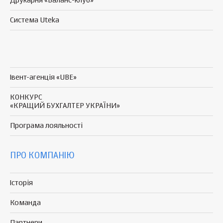
Друкарня «Баланс-клуб»
Система Uteka
Івент-агенція «UBE»
КОНКУРС
«КРАЩИЙ БУХГАЛТЕР УКРАЇНИ»
Програма
лояльності
ПРО КОМПАНІЮ
Історія
Команда
Партнери