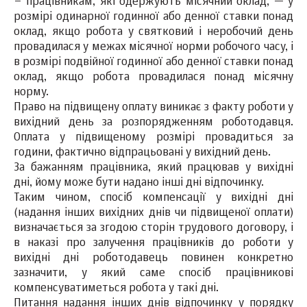
– працівникам, які одержують місячний оклад, — у
розмірі одинарної годинної або денної ставки понад
оклад, якщо робота у святковий і неробочий день
провадилася у межах місячної норми робочого часу, і
в розмірі подвійної годинної або денної ставки понад
оклад, якщо робота провадилася понад місячну
норму.
Право на підвищену оплату виникає з факту роботи у
вихідний день за розпорядженням роботодавця.
Оплата у підвищеному розмірі провадиться за
години, фактично відпрацьовані у вихідний день.
За бажанням працівника, який працював у вихідні
дні, йому може бути надано інші дні відпочинку.
Таким чином, спосіб компенсації у вихідні дні
(надання інших вихідних днів чи підвищеної оплати)
визначається за згодою сторін трудового договору, і
в наказі про залучення працівників до роботи у
вихідні дні роботодавець повинен конкретно
зазначити, у який саме спосіб працівникові
компенсуватиметься робота у такі дні.
Питання надання інших днів відпочинку у порядку