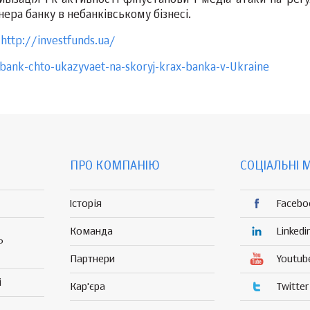
нера банку в небанківському бізнесі.
:
http://investfunds.ua/
-bank-chto-ukazyvaet-na-skoryj-krax-banka-v-Ukraine
ПРО КОМПАНІЮ
СОЦІАЛЬНІ 
Історія
Facebo
Команда
Linkedi
Р
Партнери
Youtub
і
Кар'єра
Twitter