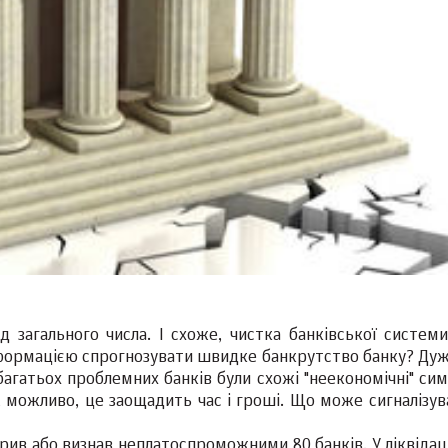
д загального числа. І схоже, чистка банківської систем
формацією спрогнозувати швидке банкрутство банку? Дуж
багатьох проблемних банків були схожі "неекономічні" си
 можливо, це заощадить час і гроші. Що може сигналізув
крив або визнав неплатоспроможними 80 банків. У ліквідац