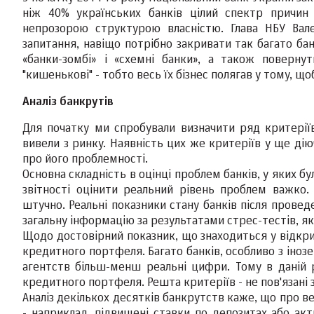
ніж 40% українських банків цілий спектр причин
непрозорою структурою власністю. Глава НБУ Валер
запитання, навіщо потрібно закривати так багато ба
«банки-зомбі» і «схемні банки», а також поверн
"кишенькові" - тобто весь їх бізнес полягав у тому, щ
Аналіз банкрутів
Для початку ми спробували визначити ряд критеріїв,
вивели з ринку. Наявність цих же критеріїв у ще ді
про його проблемності.
Основна складність в оцінці проблем банків, у яких бул
звітності оцінити реальний рівень проблем важко.
штучно. Реальні показники стану банків після провед
загальну інформацію за результатами стрес-тестів, як
Щодо достовірний показник, що знаходиться у відкрит
кредитного портфеля. Багато банків, особливо з іно
агентств більш-менш реальні цифри. Тому в даній ро
кредитного портфеля. Решта критеріїв - не пов'язані зі
Аналіз декількох десятків банкрутств каже, що про в
- наприклад, підвищені ставки по депозитах або акти