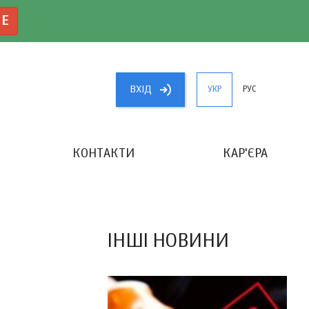
NE
ВХIД
УКР
РУС
КОНТАКТИ
КАР'ЄРА
«КРАЩИЙ БУХГАЛТЕР УКРАЇНИ»
ІНШІ НОВИНИ