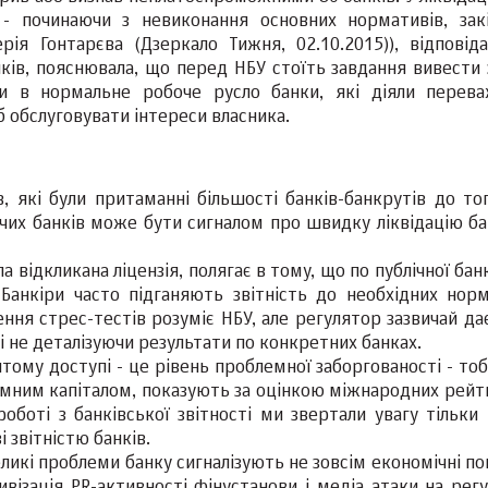
 - починаючи з невиконання основних нормативів, зак
ія Гонтарєва (Дзеркало Тижня, 02.10.2015)), відповід
нків, пояснювала, що перед НБУ стоїть завдання вивести 
ути в нормальне робоче русло банки, які діяли перев
об обслуговувати інтереси власника.
 які були притаманні більшості банків-банкрутів до тог
ючих банків може бути сигналом про швидку ліквідацію ба
а відкликана ліцензія, полягає в тому, що по публічної бан
 Банкіри часто підганяють звітність до необхідних нор
ення стрес-тестів розуміє НБУ, але регулятор зазвичай да
і не деталізуючи результати по конкретних банках.
ому доступі - це рівень проблемної заборгованості - тоб
земним капіталом, показують за оцінкою міжнародних рейт
боті з банківської звітності ми звертали увагу тільки 
 звітністю банків.
еликі проблеми банку сигналізують не зовсім економічні п
візація PR-активності фінустанови і медіа атаки на регу