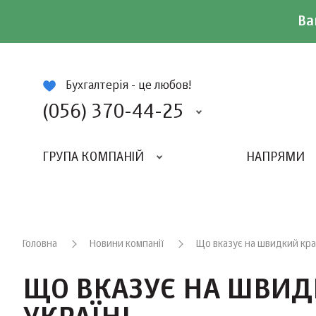
Ва
ій
Бухгалтерія - це любов!
(056) 370-44-25
ГРУПА КОМПАНІЙ
НАПРЯМИ
ВИДАВНИЦТВО «БАЛАНС-КЛУБУ»
«ВСЕУКРАЇНСЬКИЙ БУХГАЛТЕРСКИЙ КЛУБ»
Головна
Новини компанії
Що вказує на швидкий крах
ЩО ВКАЗУЄ НА ШВИД