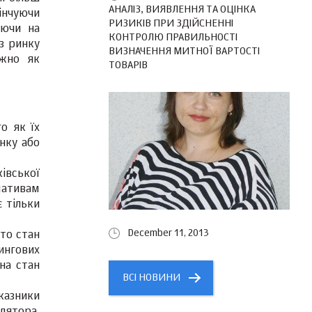
АНАЛІЗ, ВИЯВЛЕННЯ ТА ОЦІНКА
інчуючи
РИЗИКІВ ПРИ ЗДІЙСНЕННІ
аючи на
КОНТРОЛЮ ПРАВИЛЬНОСТІ
з ринку
ВИЗНАЧЕННЯ МИТНОЇ ВАРТОСТІ
ажно як
ТОВАРІВ
о як їх
нку або
ківської
мативам
є тільки
December 11, 2013
то стан
ингових
на стан
ВСІ НОВИНИ
оказники
лятора.