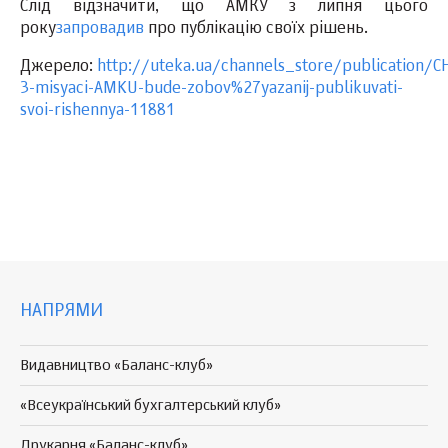
Слід відзначити, що АМКУ з липня цього
року
запровадив
про публікацію своїх рішень.
Джерело:
http://uteka.ua/channels_store/publication/C
3-misyaci-AMKU-bude-zobov%27yazanij-publikuvati-
svoi-rishennya-11881
НАПРЯМИ
Видавництво «Баланс-клуб»
«Всеукраїнський бухгалтерський клуб»
Друкарня «Баланс-клуб»