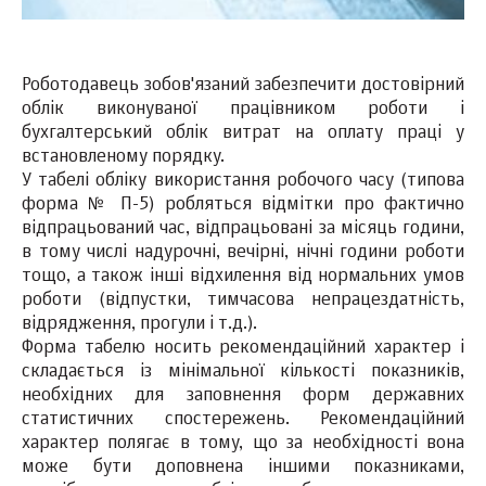
Роботодавець зобов'язаний забезпечити достовірний
облік виконуваної працівником роботи і
бухгалтерський облік витрат на оплату праці у
встановленому порядку.
У табелі обліку використання робочого часу (типова
форма № П-5) робляться відмітки про фактично
відпрацьований час, відпрацьовані за місяць години,
в тому числі надурочні, вечірні, нічні години роботи
тощо, а також інші відхилення від нормальних умов
роботи (відпустки, тимчасова непрацездатність,
відрядження, прогули і т.д.).
Форма табелю носить рекомендаційний характер і
складається із мінімальної кількості показників,
необхідних для заповнення форм державних
статистичних спостережень. Рекомендаційний
характер полягає в тому, що за необхідності вона
може бути доповнена іншими показниками,