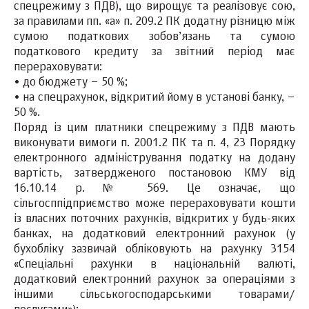
спецрежиму з ПДВ), що вирощує та реалізовує сою,
за правилами пп. «а» п. 209.2 ПК додатну різницю між
сумою податкових зобов’язань та сумою
податкового кредиту за звітний період має
перераховувати:
• до бюджету – 50 %;
• на спецрахунок, відкритий йому в установі банку, –
50 %.
Поряд із цим платники спецрежиму з ПДВ мають
виконувати вимоги п. 200
1
.2 ПК та п. 4, 23 Порядку
електронного адміністрування податку на додану
вартість, затвердженого постановою КМУ від
16.10.14 р. № 569. Це означає, що
сільгосппідприємство може перераховувати кошти
із власних поточних рахунків, відкритих у будь-яких
банках, на додатковий електронний рахунок (у
бухобліку зазвичай обліковують на рахунку 3154
«Спеціальні рахунки в національній валюті,
додатковий електронний рахунок за операціями з
іншими сільськогосподарськими товарами/