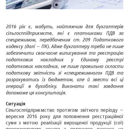
2016 рік є, мабуть, найтяжчим для бухгалтерів
сільгосппідприємств, які є платниками ПДВ за
спецрежимом, передбаченим ст. 209 Податкового
кодексу (далі – ПК). Адже бухгалтеру треба не лише
забезпечити своєчасне виписування та реєстрацію
податкових накладних у Єдиному реєстрі
податкових накладних, не лише правильно скласти
податкову звітність зі «спецрежимного» ПДВ та
розрахуватись із бюджетом, але й звести всі ці
операції в бухобліку. Виконати такі завдання
допоможе ця консультація.
Ситуація
Сільгосппідприємство протягом звітного періоду –
вересня 2016 року для поповнення реєстраційної
суми з метою реалізації вирощеної продукції (сої)