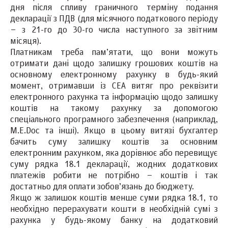
дня після спливу граничного терміну подання
декларації з ПДВ (для місячного податкового періоду
– з 21-го до 30-го числа наступного за звітним
місяця).
Платникам треба пам’ятати, що вони можуть
отримати дані щодо залишку грошових коштів на
основному електронному рахунку в будь-який
момент, отримавши із СЕА витяг про реквізити
електронного рахунка та інформацію щодо залишку
коштів на такому рахунку за допомогою
спеціального програмного забезпечення (наприклад,
M.E.Doc та інші). Якщо в цьому витязі бухгалтер
бачить суму залишку коштів за основним
електронним рахунком, яка дорівнює або перевищує
суму рядка 18.1 декларації, жодних додаткових
платежів робити не потрібно – коштів і так
достатньо для оплати зобов’язань до бюджету.
Якщо ж залишок коштів менше суми рядка 18.1, то
необхідно перерахувати кошти в необхідній сумі з
рахунка у будь-якому банку на додатковий