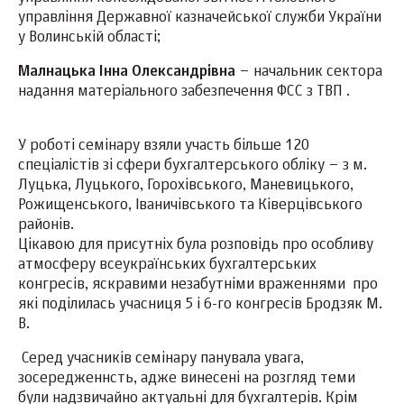
управління Державної казначейської служби України
у Волинській області;
Малнацька Інна Олександрівна
– начальник сектора
надання матеріального забезпечення ФСС з ТВП .
У роботі семінару взяли участь більше 120
спеціалістів зі сфери бухгалтерського обліку – з м.
Луцька, Луцького, Горохівського, Маневицького,
Рожищенського, Іваничівського та Ківерцівського
районів.
Цікавою для присутніх була розповідь про особливу
атмосферу всеукраїнських бухгалтерських
конгресів, яскравими незабутніми враженнями про
які поділилась учасниця 5 і 6-го конгресів Бродзяк М.
В.
Серед учасників семінару панувала увага,
зосередженнсть, адже винесені на розгляд теми
були надзвичайно актуальні для бухгалтерів. Крім