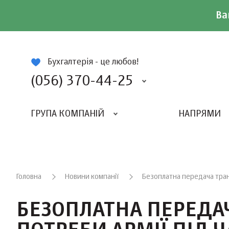
Ва
ій
Бухгалтерія - це любов!
(056) 370-44-25
ГРУПА КОМПАНІЙ
НАПРЯМИ
ВИДАВНИЦТВО «БАЛАНС-КЛУБУ»
«ВСЕУКРАЇНСЬКИЙ БУХГАЛТЕРСКИЙ КЛУБ»
Головна
Новини компанії
Безоплатна передача транс
БЕЗОПЛАТНА ПЕРЕДА