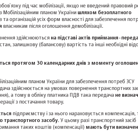
бов`язку під час мобілізації, якщо не введений правовий 
 з Мобілізаційним планом України
шляхом безоплатного
 та організацій усіх форм власності для забезпечення потр
ня
власникам після оголошення демобілізації.
ернення здійснюються
на підставі актів приймання-переда
стан, залишкову (балансову) вартість та інші необхідні від
ється протягом 30 календарних днів з моменту оголоше
білізаційним планом України для забезпечення потреб ЗСУ
едача здійснюється на умовах повернення транспортних за
ня), а тому в обліку платника ПДВ така передача
не визна
перації з постачання товару.
ється
підприємству і за нього нараховується компенсація, 
го транспортного засобу
. У цьому разі транспортний засіб
тримання таких коштів (компенсації)
мають бути визначен