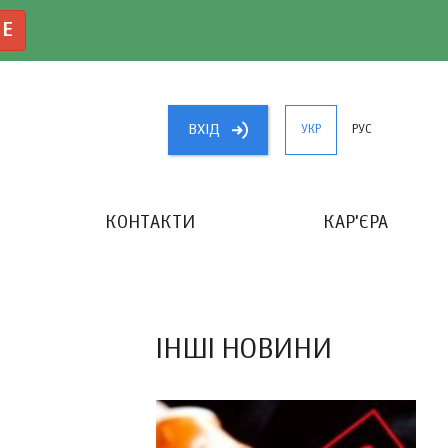
NE
ВХIД
УКР
РУС
КОНТАКТИ
КАР'ЄРА
«КРАЩИЙ БУХГАЛТЕР УКРАЇНИ»
ІНШІ НОВИНИ