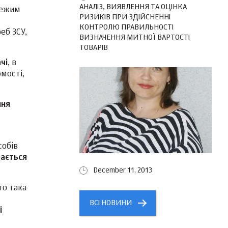
АНАЛІЗ, ВИЯВЛЕННЯ ТА ОЦІНКА
режим
РИЗИКІВ ПРИ ЗДІЙСНЕННІ
КОНТРОЛЮ ПРАВИЛЬНОСТІ
еб ЗСУ,
ВИЗНАЧЕННЯ МИТНОЇ ВАРТОСТІ
ТОВАРІВ
чі
, в
омості,
ння
собів
чається
December 11, 2013
то така
ВСІ НОВИНИ
і