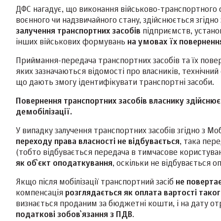
ДФС нагадує, що виконання військово-транспортного о
воєнного чи надзвичайного стану, здійснюється згідно
залучення транспортних засобів
підприємств, установ
інших військових формувань
на умовах їх повернен
Приймання-передача транспортних засобів та їх пов
яких зазначаються відомості про власників, технічний 
що дають змогу ідентифікувати транспортні засоби.
Повернення транспортних засобів власнику здійсню
демобілізації.
У випадку залучення транспортних засобів згідно з Мо
переходу права власності не відбувається
, така пер
(тобто відбувається передача в тимчасове користуван
як об`єкт оподаткування
, оскільки не відбувається о
Якщо після мобілізації транспортний засіб
не поверта
компенсація
розглядається як оплата вартості тако
визнається проданим за бюджетні кошти, і на дату о
податкові зобов`язання з ПДВ
.