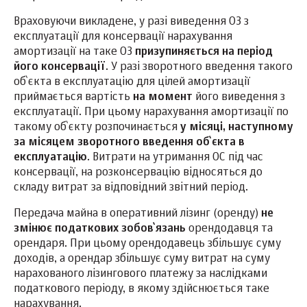
Враховуючи викладене, у разі виведення ОЗ з
експлуатації для консервації нарахування
амортизації на таке ОЗ
призупиняється на період
його консервації
. У разі зворотного введення такого
об`єкта в експлуатацію для цілей амортизації
приймається вартість
на момент
його виведення з
експлуатації. При цьому нарахування амортизації по
такому об`єкту розпочинається
у місяці, наступному
за місяцем зворотного введення об`єкта в
експлуатацію
. Витрати на утримання ОС під час
консервації, на розконсервацію відносяться до
складу витрат за відповідний звітний період.
Передача майна в оперативний лізинг (оренду)
не
змінює податкових зобов`язань
орендодавця та
орендаря. При цьому орендодавець збільшує суму
доходів, а орендар збільшує суму витрат на суму
нарахованого лізингового платежу за наслідками
податкового періоду, в якому здійснюється таке
нарахування.