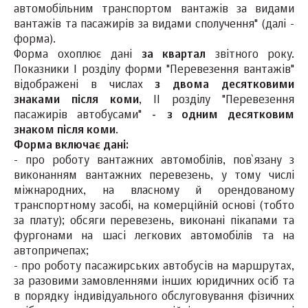
автомобільним транспортом вантажів за видами
вантажів та пасажирів за видами сполучення" (далі -
форма).
Форма охоплює дані
за квартал
звітного року.
Показники I розділу форми "Перевезення вантажів"
відображені в числах
з двома десятковими
знаками після коми
, II розділу "Перевезення
пасажирів автобусами"
- з одним десятковим
знаком після коми
.
Форма включає дані:
- про роботу вантажних автомобілів, пов`язану з
виконанням вантажних перевезень, у тому числі
міжнародних, на власному й орендованому
транспортному засобі, на комерційній основі (тобто
за плату); обсяги перевезень, виконані пікапами та
фургонами на шасі легкових автомобілів та на
автопричепах;
- про роботу пасажирських автобусів на маршрутах,
за разовими замовленнями інших юридичних осіб та
в порядку індивідуального обслуговування фізичних