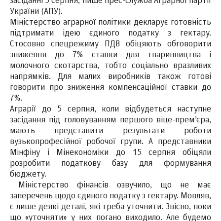
засіданні 5 серпня, пише прес-служба Аграрної партії
України (АПУ).
Міністерство аграрної політики декларує готовність
підтримати ідею єдиного податку з гектару.
Стосовно спецрежиму ПДВ обіцяють обговорити
зниження до 7% ставки для тваринництва і
молочного скотарства, тобто соціально вразливих
напрямків. Для малих виробників також готові
говорити про зниження компенсаційної ставки до
7%.
Аграрії до 5 серпня, коли відбудеться наступне
засідання під головуванням першого віце-прем’єра,
мають представити результати роботи
вузькопрофесійної робочої групи. А представники
Мінфіну і Мінекономіки до 15 серпня обіцяли
розробити податкову базу для формування
бюджету.
Міністерство фінансів озвучило, що не має
заперечень щодо єдиного податку з гектару. Мовляв,
є лише деякі деталі, які треба уточнити. Звісно, поки
що «уточняти» у них погано виходило. Але будемо