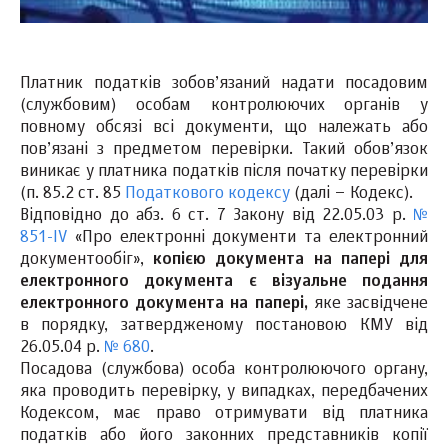
Платник податків зобов’язаний надати посадовим
(службовим) особам контролюючих органів у
повному обсязі всі документи, що належать або
пов’язані з предметом перевірки. Такий обов’язок
виникає у платника податків після початку перевірки
(п. 85.2 ст. 85
Податкового кодексу
(далі – Кодекс).
Відповідно до абз. 6 ст. 7 Закону від 22.05.03 р.
№
851-IV
«Про електронні документи та електронний
документообіг»,
копією документа на папері для
електронного документа
є візуальне подання
електронного документа на папері,
яке засвідчене
в порядку, затвердженому постановою КМУ від
26.05.04 р.
№ 680
.
Посадова (службова) особа контролюючого органу,
яка проводить перевірку, у випадках, передбачених
Кодексом, має право отримувати від платника
податків або його законних представників копії