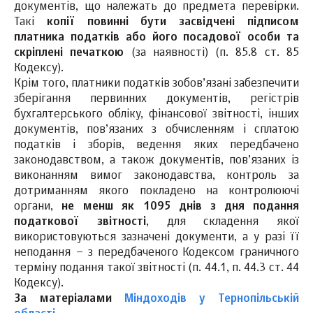
документів, що належать до предмета перевірки.
Такі
копії повинні бути засвідчені підписом
платника податків або його посадової особи та
скріплені печаткою
(за наявності) (п. 85.8 ст. 85
Кодексу).
Крім того, платники податків зобов’язані забезпечити
зберігання первинних документів, регістрів
бухгалтерського обліку, фінансової звітності, інших
документів, пов’язаних з обчисленням і сплатою
податків і зборів, ведення яких передбачено
законодавством, а також документів, пов’язаних із
виконанням вимог законодавства, контроль за
дотриманням якого покладено на контролюючі
органи,
не менш як 1095 днів з дня подання
податкової звітності
, для складення якої
використовуються зазначені документи, а у разі її
неподання – з передбаченого Кодексом граничного
терміну подання такої звітності (п. 44.1, п. 44.3 ст. 44
Кодексу).
За матеріалами
Міндоходів у Тернопільській