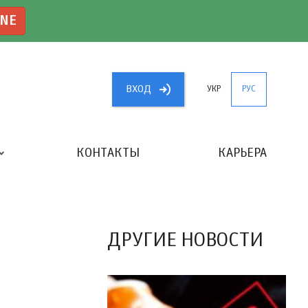
INE
ВХОД
УКР
РУС
КОНТАКТЫ
КАРЬЕРА
«ЛУЧШИЙ БУХГАЛТЕР УКРАИНЫ»
ДРУГИЕ НОВОСТИ