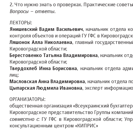
2. Что нужно знать о проверках. Практические советы
Вопросы – ответы.
ЛЕКТОРЫ:
Янишевский Вадим Васильевич
, начальник отдела к
контроля объектов и операций ГУ ГФС в Кировоградск
Ляшонок Алла Николаевна
, главный государственн
Кировоградской области;
Берестовенко Татьяна Владимировна
, начальник от
Кировоградской области;
Твердохлеб Инна Борисовна
, начальник отдела адм
лиц;
Масловская Анна Владимировна
, начальник отдела 
Цыпарская Людмила Ивановна
, эксперт информаци
ОРГАНИЗАТОРЫ:
общественная организация «Всеукраинский бухгалтер
Кировоградское представительство Группы компаний 
совместно с
: ГУ ГФС в Кировоградской области; Уп
консультационным центром «КИПРИС»