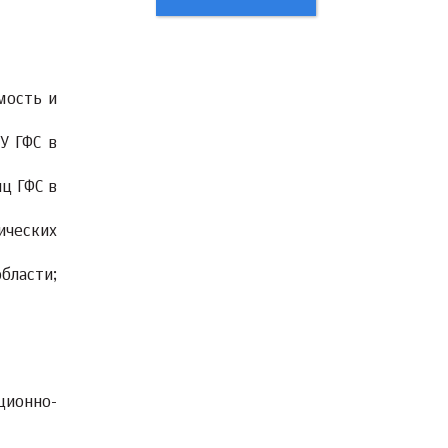
мость и
У ГФС в
ц ГФС в
ических
области;
ционно-