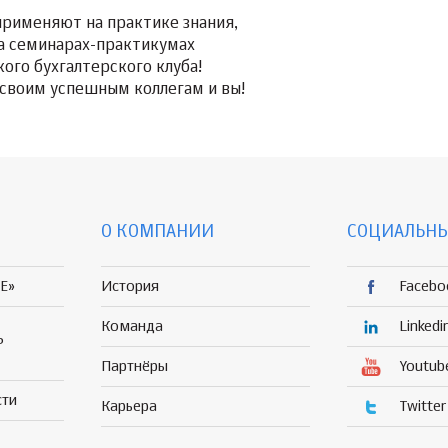
применяют на практике знания,
а семинарах-практикумах
кого бухгалтерского клуба!
своим успешным коллегам и вы!
О КОМПАНИИ
СОЦИАЛЬНЫ
E»
История
Facebo
Команда
Linkedi
Р
Партнёры
Youtub
сти
Карьера
Twitter