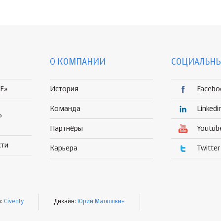
О КОМПАНИИ
СОЦИАЛЬНЫ
E»
История
Facebo
Команда
Linkedi
Р
Партнёры
Youtub
сти
Карьера
Twitter
а:
Civenty
Дизайн:
Юрий Матюшкин