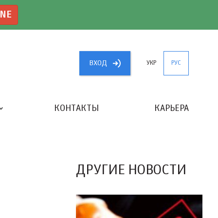
INE
ВХОД
УКР
РУС
КОНТАКТЫ
КАРЬЕРА
«ЛУЧШИЙ БУХГАЛТЕР УКРАИНЫ»
ДРУГИЕ НОВОСТИ