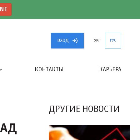
INE
ВХОД
УКР
РУС
КОНТАКТЫ
КАРЬЕРА
«ЛУЧШИЙ БУХГАЛТЕР УКРАИНЫ»
ДРУГИЕ НОВОСТИ
ЛАД