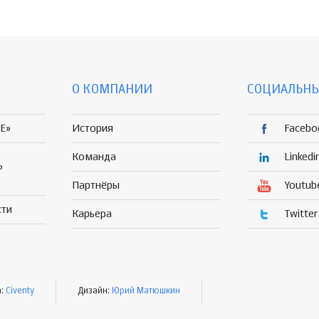
О КОМПАНИИ
СОЦИАЛЬНЫ
E»
История
Facebo
Команда
Linkedi
Р
Партнёры
Youtub
сти
Карьера
Twitter
а:
Civenty
Дизайн:
Юрий Матюшкин