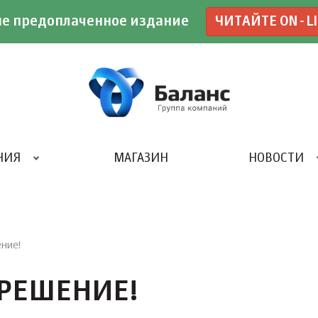
е предоплаченное издание
ЧИТАЙТЕ ON-L
НИЯ
МАГАЗИН
НОВОСТИ
ИВЕНТ- АГЕНТСТВО «UBE»
ение!
 РЕШЕНИЕ!