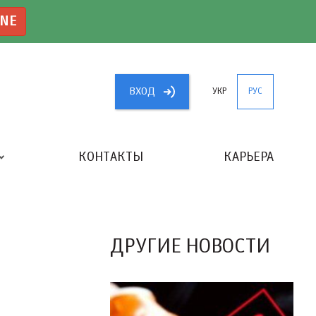
INE
ВХОД
УКР
РУС
КОНТАКТЫ
КАРЬЕРА
«ЛУЧШИЙ БУХГАЛТЕР УКРАИНЫ»
ДРУГИЕ НОВОСТИ