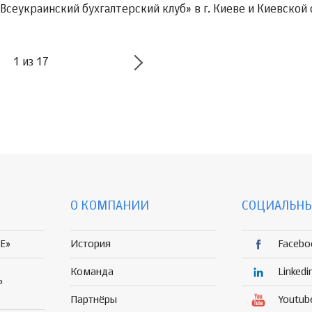
«Всеукраинский бухгалтерский клуб» в г. Киеве и Киевской
1
из
17
О КОМПАНИИ
СОЦИАЛЬНЫ
E»
История
Facebo
Команда
Linkedi
Р
Партнёры
Youtub