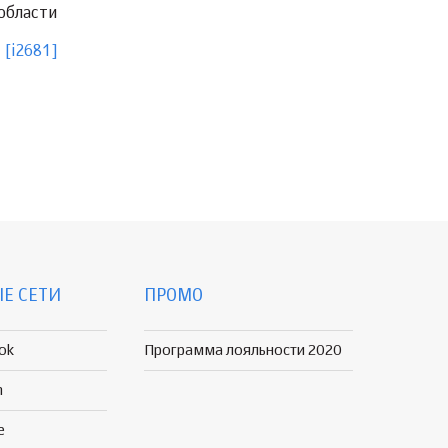
 области
[i2681]
Е СЕТИ
ПРОМО
ok
Программа лояльности 2020
n
e