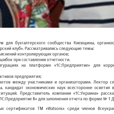
ум для бухгалтерского сообщества Киевщины, организ
рский клуб». Рассматривались следующие темы:
зъяснений контролирующих органов;
ошибок при составлении отчетности.
гурациях на платформе «1С:Предприятие» для корр
активов предприятия;
етов между участниками и организаторами. Лектор с
ы, кандидат экономических наук всесторонне осветил 
итуаций. Представитель компании «1С:Украина» расска
С:Предприятие 8» для заполнения отчета по форме № 1 Д
х сертификатов ТМ «Watsons» среди членов Всеукра