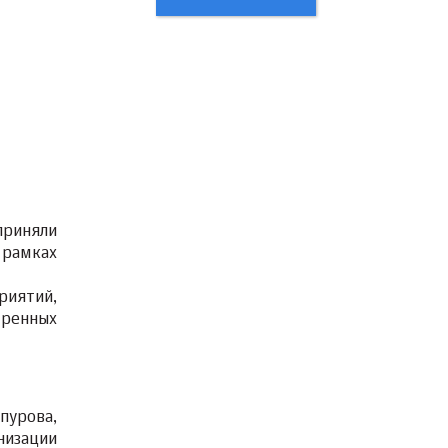
приняли
 рамках
риятий,
тренных
пурова,
низации