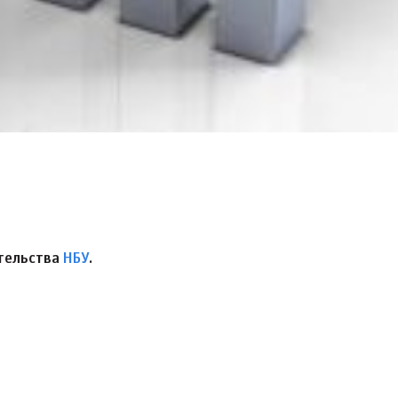
тельства
НБУ
.