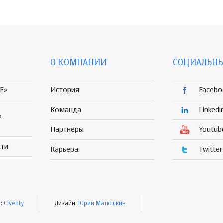
О КОМПАНИИ
СОЦИАЛЬНЫ
E»
История
Facebo
Команда
Linkedi
Р
Партнёры
Youtub
сти
Карьера
Twitter
а:
Civenty
Дизайн:
Юрий Матюшкин