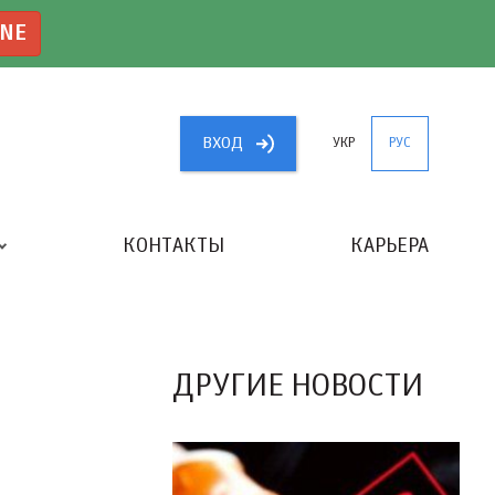
INE
ВХОД
УКР
РУС
КОНТАКТЫ
КАРЬЕРА
«ЛУЧШИЙ БУХГАЛТЕР УКРАИНЫ»
ДРУГИЕ НОВОСТИ