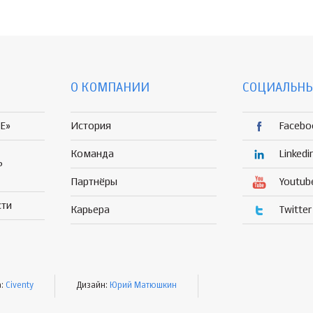
О КОМПАНИИ
СОЦИАЛЬНЫ
E»
История
Facebo
Команда
Linkedi
Р
Партнёры
Youtub
сти
Карьера
Twitter
а:
Civenty
Дизайн:
Юрий Матюшкин