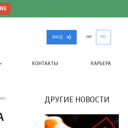
INE
ВХОД
УКР
РУС
КОНТАКТЫ
КАРЬЕРА
«ЛУЧШИЙ БУХГАЛТЕР УКРАИНЫ»
ДРУГИЕ НОВОСТИ
 ПФУ
А