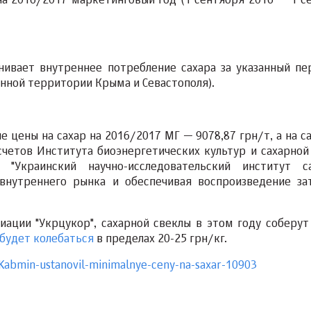
на 2016/2017 маркетинговый год (1 сентября 2016 — 1 с
нивает внутреннее потребление сахара за указанный пе
анной территории Крыма и Севастополя).
цены на сахар на 2016/2017 МГ — 9078,87 грн/т, а на с
счетов Института биоэнергетических культур и сахарной
"Украинский научно-исследовательский институт с
внутреннего рынка и обеспечивая воспроизведение за
иации "Укрцукор", сахарной свеклы в этом году соберут
 будет колебаться
в пределах 20-25 грн/кг.
Kabmin-ustanovil-minimalnye-ceny-na-saxar-10903