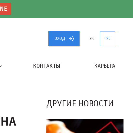
INE
ВХОД
УКР
РУС
КОНТАКТЫ
КАРЬЕРА
«ЛУЧШИЙ БУХГАЛТЕР УКРАИНЫ»
ДРУГИЕ НОВОСТИ
 НА