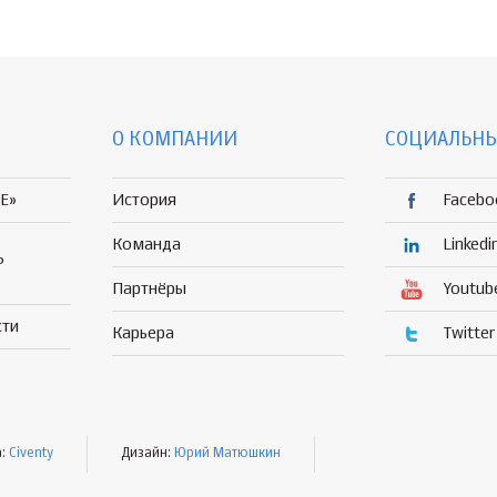
О КОМПАНИИ
СОЦИАЛЬНЫ
E»
История
Facebo
Команда
Linkedi
Р
Партнёры
Youtub
сти
Карьера
Twitter
а:
Civenty
Дизайн:
Юрий Матюшкин