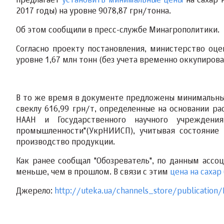
предлагает
установить минимальные цены
на сахар 
2017 годы) на уровне 9078,87 грн/тонна.
Об этом сообщили в пресс-службе Минагрополитики.
Согласно проекту постановления, министерство оце
уровне 1,67 млн тонн (без учета временно оккупиров
В то же время в документе предложены минимальные 
свеклу 616,99 грн/т, определенные на основании ра
НААН и Государственного научного учреждения 
промышленности"(УкрНИИСП), учитывая состояние 
производство продукции.
Как ранее сообщал "Обозреватель", по данным ассоц
меньше, чем в прошлом. В связи с этим
цена на сахар
Джерело:
http://uteka.ua/channels_store/publication/