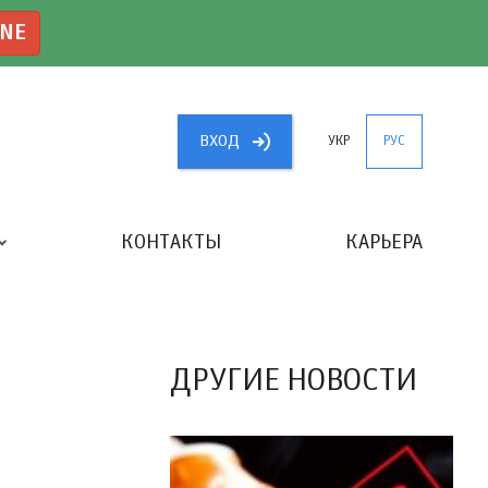
INE
ВХОД
УКР
РУС
КОНТАКТЫ
КАРЬЕРА
«ЛУЧШИЙ БУХГАЛТЕР УКРАИНЫ»
ДРУГИЕ НОВОСТИ