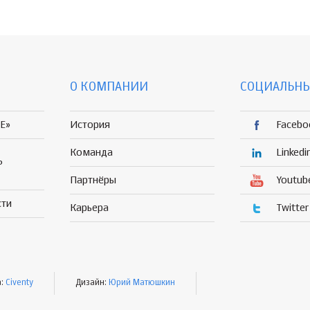
О КОМПАНИИ
СОЦИАЛЬНЫ
E»
История
Facebo
Команда
Linkedi
Р
Партнёры
Youtub
сти
Карьера
Twitter
а:
Civenty
Дизайн:
Юрий Матюшкин