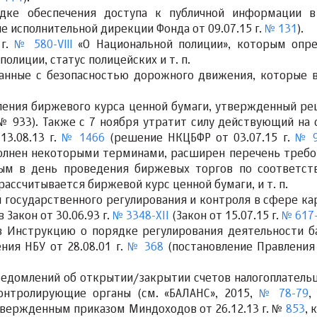
дке обеспечения доступа к публичной информации 
 исполнительной дирекции Фонда от 09.07.15 г.
№ 131
).
 г.
№ 580-VІІІ
«О Национальной полиции»,
которым опре
олиции, статус полицейских и т. п.
занные с безопасностью дорожного движения,
которые в
ения биржевого курса ценной бумаги,
утвержденный ре
№ 933). Также
с 7 ноября утратит силу действующий на 
3.08.13 г.
№ 1466
(решение НКЦБФР от 03.07.15 г.
№ 
лнен некоторыми терминами, расширен перечень требо
ным в день проведения биржевых торгов по соответс
рассчитывается биржевой курс ценной бумаги, и т. п.
 государственного регулирования и
контроля в сфере ка
Закон от 30.06.93 г.
№ 3348-XII
(Закон от 15.07.15 г.
№ 617-
в Инструкцию о порядке регулирования деятельности б
ия НБУ от 28.08.01 г.
№ 368
(постановление Правления
ведомлений об открытии/закрытии счетов налогоплатель
контролирующие органы
(см. «БАЛАНС», 2015,
№ 78-79
,
вержденным приказом Миндоходов от 26.12.13 г. №
853
, 