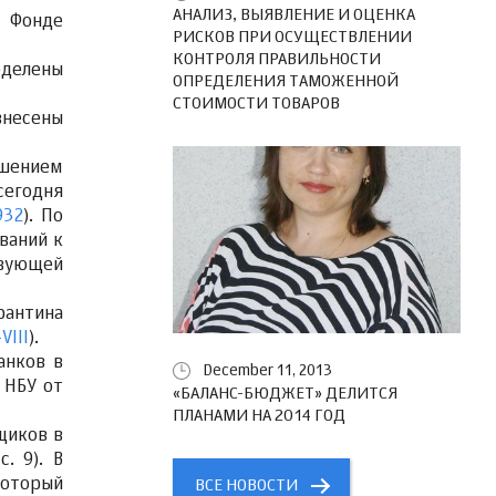
АНАЛИЗ, ВЫЯВЛЕНИЕ И ОЦЕНКА
в Фонде
РИСКОВ ПРИ ОСУЩЕСТВЛЕНИИ
КОНТРОЛЯ ПРАВИЛЬНОСТИ
делены
ОПРЕДЕЛЕНИЯ ТАМОЖЕННОЙ
СТОИМОСТИ ТОВАРОВ
несены
шением
сегодня
932
). По
ваний к
твующей
рантина
VIII
).
анков в
December 11, 2013
 НБУ от
«БАЛАНС-БЮДЖЕТ» ДЕЛИТСЯ
ПЛАНАМИ НА 2014 ГОД
щиков в
 с. 9). В
который
ВСЕ НОВОСТИ