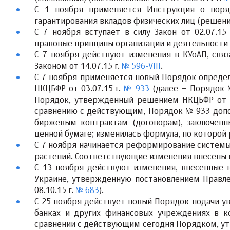
С 1 ноября применяется Инструкция о поря
гарантирования вкладов физических лиц
(решение
С 7 ноября вступает в силу Закон от 02.07.15
правовые принципы организации и деятельности п
С 7 ноября действуют изменения в КУоАП, свя
Законом от 14.07.15 г.
№ 596-VIII
.
С 7 ноября применяется новый Порядок определ
НКЦБФР от 03.07.15 г.
№ 933
(далее – Порядок 
Порядок,
утвержденный решением НКЦБФР от 1
сравнению с действующим, Порядок № 933 допо
биржевым контрактам (договорам), заключен
ценной бумаге; изменилась формула, по которой 
С 7 ноября
начинается реформирование системы
растений.
Соответствующие изменения внесены в 
С 13 ноября действуют изменения, внесенные 
Украине,
утвержденную постановлением Правлен
08.10.15 г.
№ 683
).
С 25 ноября действует новый Порядок подачи у
банках и других финансовых учреждениях в 
сравнении с действующим сегодня Порядком, ут