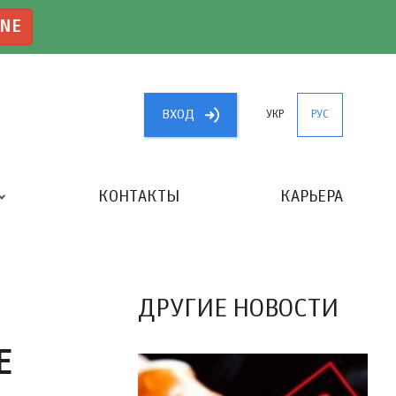
INE
ВХОД
УКР
РУС
КОНТАКТЫ
КАРЬЕРА
«ЛУЧШИЙ БУХГАЛТЕР УКРАИНЫ»
ДРУГИЕ НОВОСТИ
Е