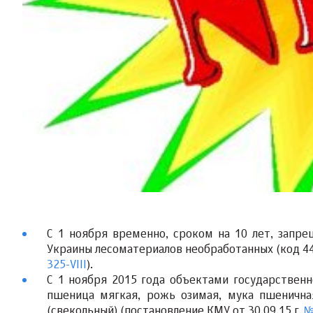
С 1 ноября
временно, сроком
на 10 лет, запр
Украины
лесоматериалов
необработанных
(код 44
325-VIII
).
С 1 ноября 2015 года объектами государствен
пшеница мягкая, рожь озимая, мука пшеничная
(свекольный) (постановление КМУ от 30.09.15 г.
№