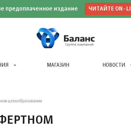
е предоплаченное издание
ЧИТАЙТЕ ON-L
НИЯ
МАГАЗИН
НОВОСТИ
ИВЕНТ- АГЕНТСТВО «UBE»
ном ценообразовании
СФЕРТНОМ