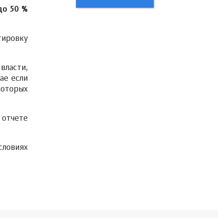
до 50 %
ировку
власти,
ае если
которых
 отчете
словиях