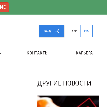
INE
ВХОД
УКР
РУС
КОНТАКТЫ
КАРЬЕРА
«ЛУЧШИЙ БУХГАЛТЕР УКРАИНЫ»
ДРУГИЕ НОВОСТИ