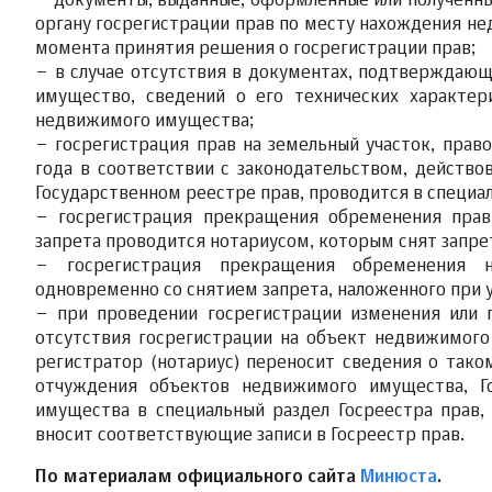
– документы, выданные, оформленные или полученн
органу госрегистрации прав по месту нахождения н
момента принятия решения о госрегистрации прав;
– в случае отсутствия в документах, подтверждаю
имущество, сведений о его технических характер
недвижимого имущества;
– госрегистрация прав на земельный участок, прав
года в соответствии с законодательством, действо
Государственном реестре прав, проводится в специа
– госрегистрация прекращения обременения прав
запрета проводится нотариусом, которым снят запре
– госрегистрация прекращения обременения н
одновременно со снятием запрета, наложенного при 
– при проведении госрегистрации изменения или 
отсутствия госрегистрации на объект недвижимого
регистратор (нотариус) переносит сведения о так
отчуждения объектов недвижимого имущества, Г
имущества в специальный раздел Госреестра прав,
вносит соответствующие записи в Госреестр прав.
По материалам официального сайта
Минюста
.