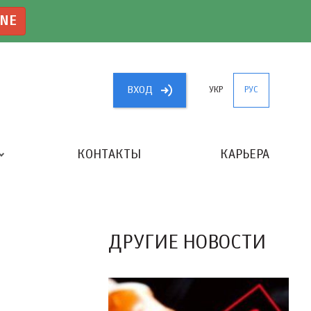
INE
ВХОД
УКР
РУС
КОНТАКТЫ
КАРЬЕРА
«ЛУЧШИЙ БУХГАЛТЕР УКРАИНЫ»
ДРУГИЕ НОВОСТИ