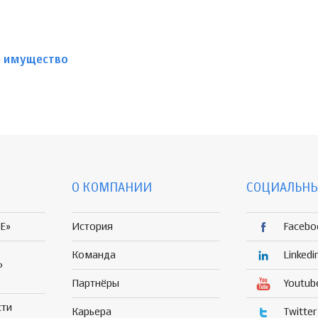
е имущество
О КОМПАНИИ
СОЦИАЛЬНЫ
E»
История
Facebo
Команда
Linkedi
Р
Партнёры
Youtub
сти
Карьера
Twitter