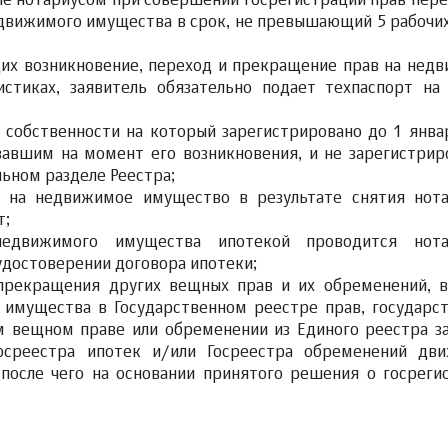
ые нотариусом при совершении госрегистрации прав пер
едвижимого имущества в срок, не превышающий 5 рабочих
щих возникновение, переход и прекращение прав на нед
истиках, заявитель обязательно подает техпаспорт на
о собственности на который зарегистрировано до 1 янва
вавшим на момент его возникновения, и не зарегистрир
льном разделе Реестра;
 на недвижимое имущество в результате снятия нот
т;
едвижимого имущества ипотекой проводится нота
удостоверении договора ипотеки;
прекращения других вещных прав и их обременений, в
 имущества в Государственном реестре прав, государс
ом вещном праве или обременении из Единого реестра з
осреестра ипотек и/или Госреестра обременений дв
 после чего на основании принятого решения о госреги