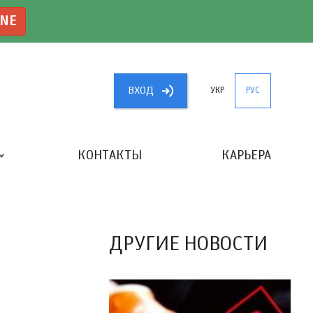
INE
ВХОД
УКР
РУС
КОНТАКТЫ
КАРЬЕРА
«ЛУЧШИЙ БУХГАЛТЕР УКРАИНЫ»
ДРУГИЕ НОВОСТИ