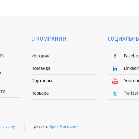
О КОМПАНИИ
СОЦИАЛЬНЫ
E»
История
Facebo
Команда
Linkedi
Р
Партнёры
Youtub
сти
Карьера
Twitter
а:
Civenty
Дизайн:
Юрий Матюшкин