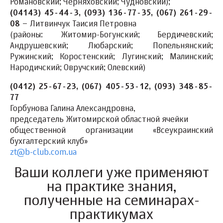
Романовский; Черняховский; Чудновский);
(04143) 45-44-3, (093) 136-77-35, (067) 261-29-
08
– Литвинчук Таисия Петровна
(районы: Житомир-Богунский; Бердичевский;
Андрушевский; Любарский; Попельнянский;
Ружинский; Коростенский; Лугинский; Малинский;
Народичский; Овручский; Олевский)
(0412) 25-67-23, (067) 405-53-12, (093) 348-85-
77
Горбунова Галина Александровна,
председатель Житомирской областной ячейки
общественной организации «Всеукраинский
бухгалтерский клуб»
zt@b-club.com.ua
Ваши коллеги уже применяют
на практике знания,
полученные на семинарах-
практикумах