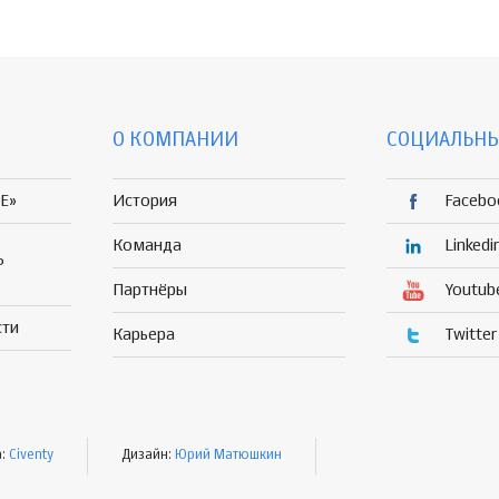
О КОМПАНИИ
СОЦИАЛЬНЫ
E»
История
Facebo
Команда
Linkedi
Р
Партнёры
Youtub
сти
Карьера
Twitter
а:
Civenty
Дизайн:
Юрий Матюшкин