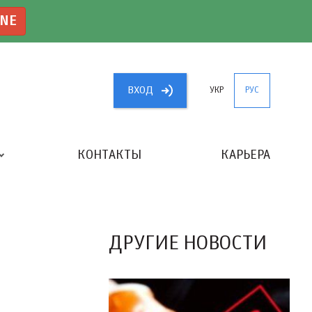
INE
ВХОД
УКР
РУС
КОНТАКТЫ
КАРЬЕРА
«ЛУЧШИЙ БУХГАЛТЕР УКРАИНЫ»
ДРУГИЕ НОВОСТИ