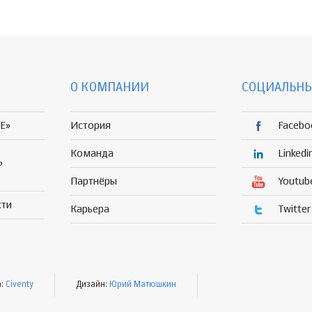
О КОМПАНИИ
СОЦИАЛЬНЫ
E»
История
Facebo
Команда
Linkedi
Р
Партнёры
Youtub
сти
Карьера
Twitter
а:
Civenty
Дизайн:
Юрий Матюшкин