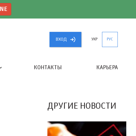
INE
ВХОД
УКР
РУС
КОНТАКТЫ
КАРЬЕРА
«ЛУЧШИЙ БУХГАЛТЕР УКРАИНЫ»
ДРУГИЕ НОВОСТИ