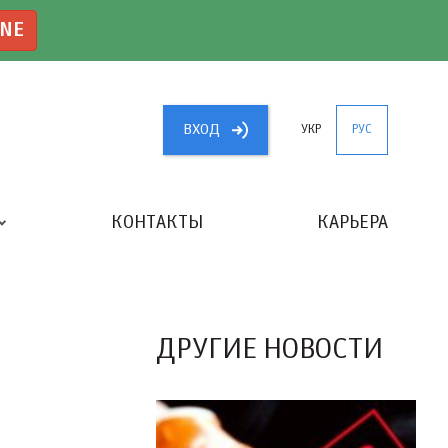
INE
ВХОД
УКР
РУС
КОНТАКТЫ
КАРЬЕРА
«ЛУЧШИЙ БУХГАЛТЕР УКРАИНЫ»
ДРУГИЕ НОВОСТИ