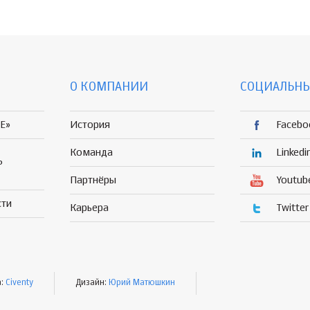
О КОМПАНИИ
СОЦИАЛЬНЫ
E»
История
Facebo
Команда
Linkedi
Р
Партнёры
Youtub
сти
Карьера
Twitter
а:
Civenty
Дизайн:
Юрий Матюшкин