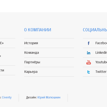
О КОМПАНИИ
СОЦИАЛЬНЫ
E»
История
Facebo
Команда
Linkedi
Р
Партнёры
Youtub
сти
Карьера
Twitter
а:
Civenty
Дизайн:
Юрий Матюшкин