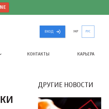
INE
ВХОД
УКР
РУС
КОНТАКТЫ
КАРЬЕРА
«ЛУЧШИЙ БУХГАЛТЕР УКРАИНЫ»
ДРУГИЕ НОВОСТИ
ВКИ