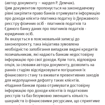
(автор документу – нардеп Р. Демчак).
Цим документом пропонується на законодавчому
рівні закріпити право банків отримувати інформацію
про доходи клієнта-платника податку із Державного
реєстру фізичних осіб - платників податків та
Єдиного банку даних про платників податків -
юридичних осіб.
Як вказується в пояснювальній записці до
законопроекту, така ініціатива зумовлена
необхідністю запобігання випадкам видачі кредитів
позичальникам, які надають банкам недостовірну
інформацію про свої доходи. Крім того, відповідна
опція, за словами автора документу, дозволить на
ранніх стадіях відслідковувати погіршення їх
фінансового стану та вживати превентивних заходів
для недопущення дефолту таких клієнтів.
«Надання банкам права отримувати достовірну
інформацію про доходи клієнтів із податкових
реєстрів та баз безумовно зменшить кількість
шахрайств із фінансовими ресурсами, що сприятиме