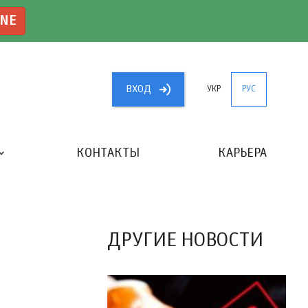
INE
ВХОД
УКР
РУС
КОНТАКТЫ
КАРЬЕРА
«ЛУЧШИЙ БУХГАЛТЕР УКРАИНЫ»
ДРУГИЕ НОВОСТИ