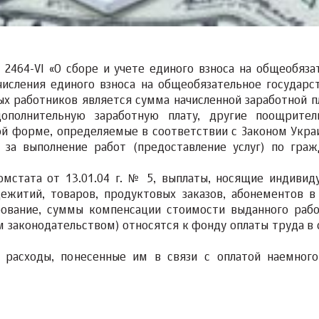
 2464-VI «О сборе и учете единого взноса на общеобяза
числения единого взноса на общеобязательное государс
ых работников является сумма начисленной заработной п
ополнительную заработную плату, другие поощрите
ой форме, определяемые в соответствии с Законом Укра
 за выполнение работ (предоставление услуг) по граж
омстата от 13.01.04 г. № 5, выплаты, носящие индивид
ежитий, товаров, продуктовых заказов, абонементов в
ирование, суммы компенсации стоимости выданного раб
 законодательством) относятся к фонду оплаты труда в 
 расходы, понесенные им в связи с оплатой наемног