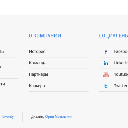
О КОМПАНИИ
СОЦИАЛЬНЫ
E»
История
Facebo
Команда
Linkedi
Р
Партнёры
Youtub
сти
Карьера
Twitter
а:
Civenty
Дизайн:
Юрий Матюшкин