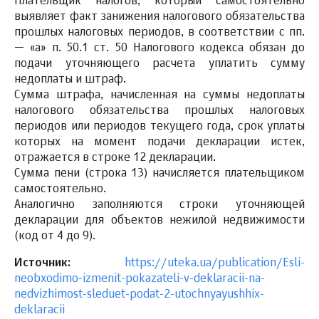
Плательщик налогов, который самостоятельно
выявляет факт занижения налогового обязательства
прошлых налоговых периодов, в соответствии с пп.
— «а» п. 50.1 ст. 50 Налогового кодекса обязан до
подачи уточняющего расчета уплатить сумму
недоплаты и штраф.
Сумма штрафа, начисленная на суммы недоплаты
налогового обязательства прошлых налоговых
периодов или периодов текущего года, срок уплаты
которых на момент подачи декларации истек,
отражается в строке 12 декларации.
Сумма пени (строка 13) начисляется плательщиком
самостоятельно.
Аналогично заполняются строки уточняющей
декларации для объектов нежилой недвижимости
(код от 4 до 9).
Источник:
https://uteka.ua/publication/Esli-
neobxodimo-izmenit-pokazateli-v-deklaracii-na-
nedvizhimost-sleduet-podat-2-utochnyayushhix-
deklaracii