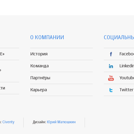
О КОМПАНИИ
СОЦИАЛЬНЫ
E»
История
Facebo
Команда
Linkedi
Р
Партнёры
Youtub
сти
Карьера
Twitter
а:
Civenty
Дизайн:
Юрий Матюшкин