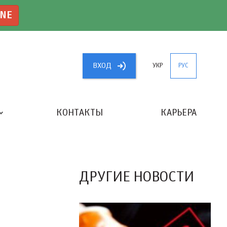
INE
ВХОД
УКР
РУС
КОНТАКТЫ
КАРЬЕРА
«ЛУЧШИЙ БУХГАЛТЕР УКРАИНЫ»
ДРУГИЕ НОВОСТИ