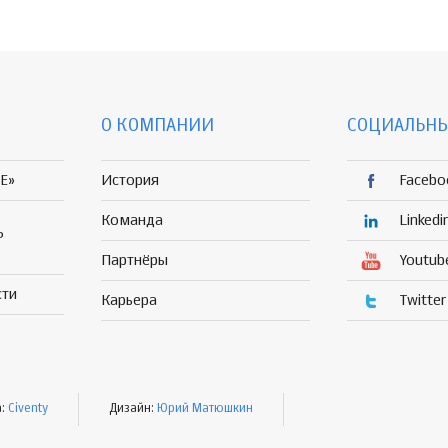
О КОМПАНИИ
СОЦИАЛЬНЫ
E»
История
Facebo
Команда
Linkedi
Р
Партнёры
Youtub
сти
Карьера
Twitter
а:
Civenty
Дизайн:
Юрий Матюшкин