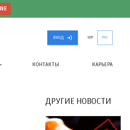
INE
ВХОД
УКР
РУС
КОНТАКТЫ
КАРЬЕРА
«ЛУЧШИЙ БУХГАЛТЕР УКРАИНЫ»
ДРУГИЕ НОВОСТИ