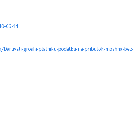
10-06-11
n/Daruvati-groshi-platniku-podatku-na-pributok-mozhna-bez-