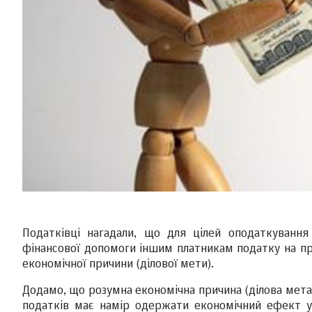
Податківці нагадали, що для цілей оподаткуванн
фінансової допомоги іншим платникам податку на пр
економічної причини (ділової мети).
Додамо, що розумна економічна причина (ділова мета
податків має намір одержати економічний ефект у р