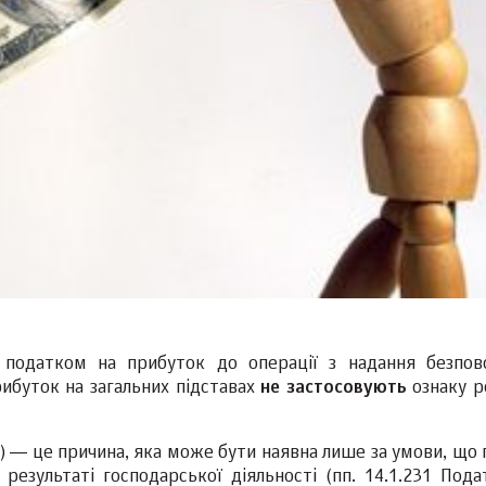
я податком на прибуток до операції з надання безпов
ибуток на загальних підставах
не застосовують
ознаку р
) ― це причина, яка може бути наявна лише за умови, що 
езультаті господарської діяльності (пп. 14.1.231 Пода