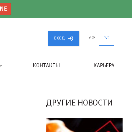
INE
ВХОД
УКР
РУС
КОНТАКТЫ
КАРЬЕРА
«ЛУЧШИЙ БУХГАЛТЕР УКРАИНЫ»
ДРУГИЕ НОВОСТИ