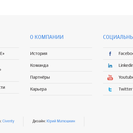
О КОМПАНИИ
СОЦИАЛЬНЫ
E»
История
Facebo
Команда
Linkedi
Р
Партнёры
Youtub
сти
Карьера
Twitter
а:
Civenty
Дизайн:
Юрий Матюшкин