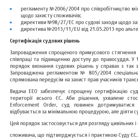
регламенту №2006/2004 про співробітництво між
щодо захисту споживачів;
директиви №98/27/ЕС про судові заходи щодо зах
директива №2013/11/EU від 21.05.2013 про альте
Сертифікація судових рішень
Запровадження спрощеного примусового стягнення 
співпраці та підвищенню доступу до правосуддя. У 
порядок визнання судових рішень у справах з так зв
Запроваджена регламентом № 805/2004 спеціальна 
спрямована передусім на захист прав учасників транс
Видача ЕЕО забезпечує спрощену сертифікацію су
території всього ЄС. Аби рішення, ухвалене сто
Enforcement Order, суд повинен дотримуватися 
відбувається за мінімальною процедурою, але діяти 
Цей порядок застосовується для розгляду цивільних і 
споживача, що підтверджується і практикою Суду ЄС. 