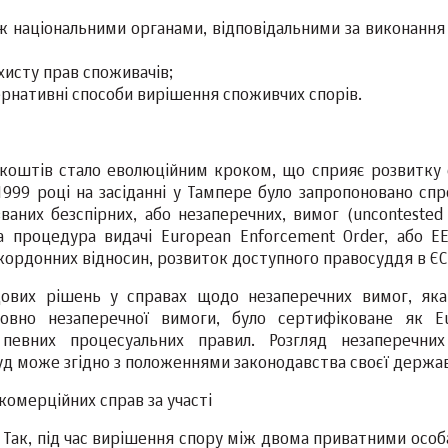
 національними органами, відповідальними за виконання 
исту прав споживачів;
рнативні способи вирішення споживчих спорів.
коштів стало еволюційним кроком, що сприяє розвитку 
1999 році на засіданні у Тампере було запропоновано сп
аних безспірних, або незаперечних, вимог (uncontested c
процедура видачі European Enforcement Order, або ЕЕ
кордонних відносин, розвиток доступного правосуддя в ЄС
дових рішень у справах щодо незаперечних вимог, яка
совно незаперечної вимоги, було сертифіковане як E
певних процесуальних правил. Розгляд незаперечни
суд може згідно з положеннями законодавства своєї держа
комерційних справ за участі
Так, під час вирішення спору між двома приватними особа