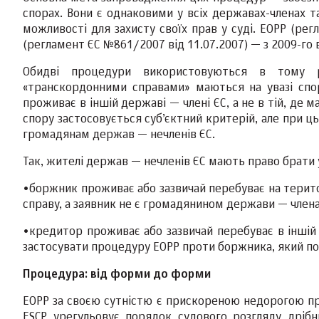
спорах. Вони є однаковими у всіх державах-членах т
можливості для захисту своїх прав у суді. ЕОРР (рег
(регламент ЄС №861/2007 від 11.07.2007) — з 2009-го в
Обидві процедури використовуються в тому р
«транскордонними справами» маються на увазі спо
проживає в іншій державі — члені ЄС, а не в тій, де 
спору застосовується суб’єктний критерій, але при ц
громадянам держав — нечленів ЄС.
Так, жителі держав — нечленів ЄС мають право брати 
•боржник проживає або зазвичай перебуває на терито
справу, а заявник не є громадянином держави — члена
•кредитор проживає або зазвичай перебуває в іншій 
застосувати процедуру ЕОРР проти боржника, який по
Процедура: від форми до форми
ЕОРР за своєю сутністю є прискореною недорогою п
ESCP урегульовує порядок судового розгляду дріб