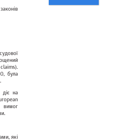
законів
судової
рощений
laims).
О, була
.
 діє на
uropean
х вимог
ви.
ми, які