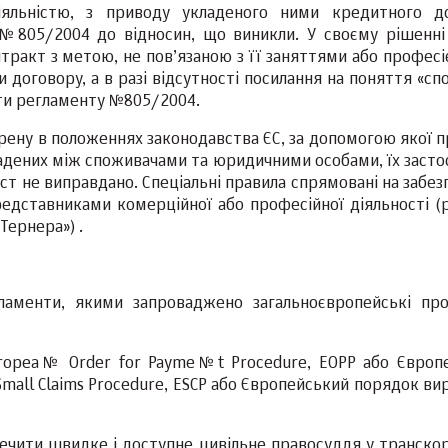
яльністю, з приводу укладеного ними кредитного д
 №805/2004 до відносин, що виникли. У своєму рішенні
тракт з метою, не пов’язаною з її заняттями або професі
 договору, а в разі відсутності посилання на поняття «с
ети регламенту №805/2004.
орену в положеннях законодавства ЄС, за допомогою якої 
ладених між споживачами та юридичними особами, їх засто
ст не виправдано. Спеціальні правила спрямовані на забе
редставниками комерційної або професійної діяльності (
Тернера») .
ламенти, якими запроваджено загальноєвропейські пр
uropea№ Order for Payme№t Procedure, ЕОРР або Європ
Small Claims Procedure, ESCP або Європейський порядок в
ечити швидке і доступне цивільне правосуддя у транско