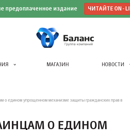
е предоплаченное издание
ЧИТАЙТЕ ON-L
НИЯ
МАГАЗИН
НОВОСТИ
ИВЕНТ- АГЕНТСТВО «UBE»
цам о едином упрощенном механизме защиты гражданских прав в
РАИНЦАМ О ЕДИНОМ