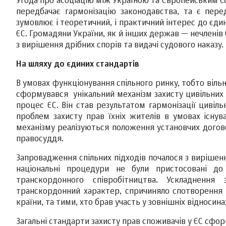
Угода про асоціацію між Україною та Європейським Со
передбачає гармонізацію законодавства, та є пе
зумовлює і теоретичний, і практичний інтерес до єди
ЄС. Громадяни України, як й інших держав — нечленів
з вирішення дрібних спорів та видачі судового наказу.
На шляху до єдиних стандартів
В умовах функціонування спільного ринку, тобто вільно
сформувався унікальний механізм захисту цивільних п
процес ЄС. Він став результатом гармонізації цивіл
проблем захисту прав їхніх жителів в умовах існув
механізму реалізуються положення установчих догов
правосуддя.
Запровадження спільних підходів почалося з вирішенн
національні процедури не були пристосовані д
транскордонного співробітництва. Ускладнення
транскордонний характер, спричиняло спотворення 
країни, та тими, хто брав участь у зовнішніх відносина
Загальні стандарти захисту прав споживачів у ЄС сфо