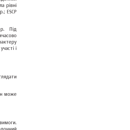
а рівні
.; ESCP
р. Під
мчасово
арактеру
участі і
глядати
ін може
вимоги.
рдонний