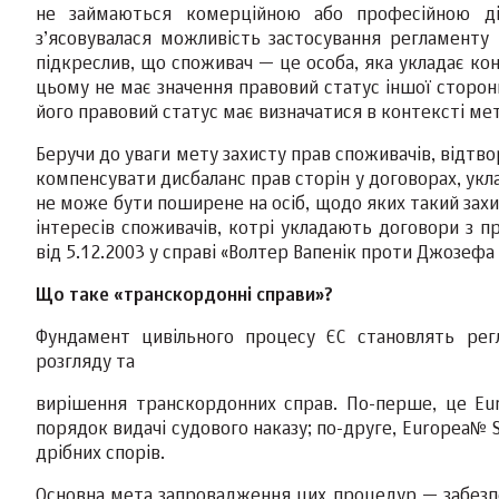
не займаються комерційною або професійною ді
з’ясовувалася можливість застосування регламенту
підкреслив, що споживач — це особа, яка укладає кон
цьому не має значення правовий статус іншої сторони
його правовий статус має визначатися в контексті м
Беручи до уваги мету захисту прав споживачів, відтв
компенсувати дисбаланс прав сторін у договорах, ук
не може бути поширене на осіб, щодо яких такий захи
інтересів споживачів, котрі укладають договори з п
від 5.12.2003 у справі «Волтер Вапенік проти Джозефа 
Що таке «транскордонні справи»?
Фундамент цивільного процесу ЄС становлять рег
розгляду та
вирішення транскордонних справ. По-перше, це E
порядок видачі судового наказу; по-друге, Europea№ 
дрібних спорів.
Основна мета запровадження цих процедур — забезп