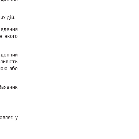
их дій.
ведення
я якого
рдонний
ливість
ною або
Заявник
овляє у