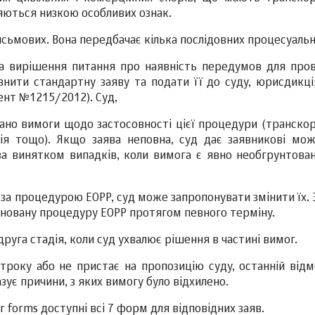
няються низкою особливих ознак.
сьмових. Вона передбачає кілька послідовних процесуальн
та вирішення питання про наявність передумов для про
нити стандартну заяву та подати її до суду, юрисдикці
ент №1215/2012). Суд,
мано вимоги щодо застосовності цієї процедури (транско
ія тощо). Якщо заява неповна, суд дає заявникові мож
за винятком випадків, коли вимога є явно необгрунтова
за процедурою ЕОРР, суд може запропонувати змінити їх. 
оновану процедуру ЕОРР протягом певного терміну.
уга стадія, коли суд ухвалює рішення в частині вимог.
троку або не пристає на пропозицію суду, останній відм
зує причини, з яких вимогу було відхилено.
r forms доступні всі 7 форм для відповідних заяв.