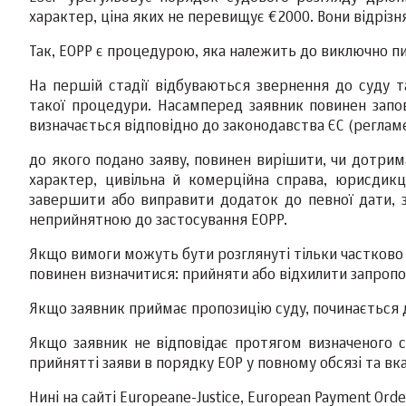
характер, ціна яких не перевищує €2000. Вони відріз
Так, ЕОРР є процедурою, яка належить до виключно пи
На першій стадії відбуваються звернення до суду 
такої процедури. Насамперед заявник повинен запов
визначається відповідно до законодавства ЄС (реглам
до якого подано заяву, повинен вирішити, чи дотри
характер, цивільна й комерційна справа, юрисдикц
завершити або виправити додаток до певної дати, 
неприйнятною до застосування ЕОРР.
Якщо вимоги можуть бути розглянуті тільки частково 
повинен визначитися: прийняти або відхилити запроп
Якщо заявник приймає пропозицію суду, починається др
Якщо заявник не відповідає протягом визначеного с
прийнятті заяви в порядку ЕОР у повному обсязі та вка
Нині на сайті Europeane-Justice, European Payment Orde