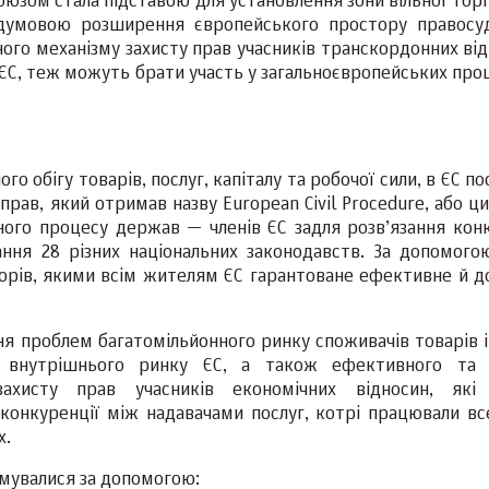
юзом стала підставою для установлення зони вільної торг
редумовою розширення європейського простору правосу
ного механізму захисту прав учасників транскордонних ві
 ЄС, теж можуть брати участь у загальноєвропейських про
го обігу товарів, послуг, капіталу та робочої сили, в ЄС п
рав, який отримав назву European Civil Procedure, або ц
ьного процесу держав — членів ЄС задля розв’язання кон
ання 28 різних національних законодавств. За допомого
орів, якими всім жителям ЄС гарантоване ефективне й д
я проблем багатомільйонного ринку споживачів товарів і 
о внутрішнього ринку ЄС, а також ефективного та 
 захисту прав учасників економічних відносин, як
конкуренції між надавачами послуг, котрі працювали вс
х.
рмувалися за допомогою: