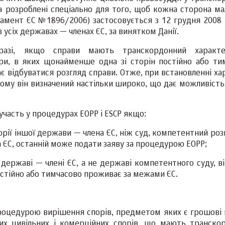
а розроблені спеціально для того, щоб кожна сторона мал
ламент ЄС №1896/2006) застосовується з 12 грудня 2008 р
 усіх державах — членах ЄС, за винятком Данії.
азі, якщо справи мають транскордонний характе
ри, в яких щонайменше одна зі сторін постійно або ти
має відбуватися розгляд справи. Отже, при встановленні х
ьому він визначений настільки широко, що дає можливість 
участь у процедурах ЕОРР і ESCP якщо:
рії іншої держави — члена ЄС, ніж суд, компетентний роз
 ЄС, останній може подати заяву за процедурою ЕОРР;
державі — члені ЄС, а не державі компетентного суду, в
стійно або тимчасово проживає за межами ЄС.
роцедурою вирішення спорів, предметом яких є грошові 
них цивільних і комерційних спорів, що мають транско