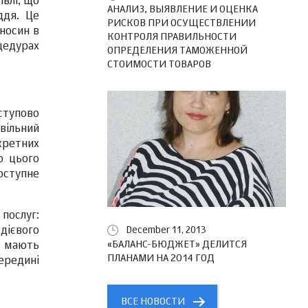
івлі, що
АНАЛИЗ, ВЫЯВЛЕНИЕ И ОЦЕНКА
ддя. Це
РИСКОВ ПРИ ОСУЩЕСТВЛЕНИИ
дносин в
КОНТРОЛЯ ПРАВИЛЬНОСТИ
цедурах
ОПРЕДЕЛЕНИЯ ТАМОЖЕННОЙ
СТОИМОСТИ ТОВАРОВ
оступово
ивільний
кретних
ю цього
оступне
послуг:
дієвого
December 11, 2013
«БАЛАНС-БЮДЖЕТ» ДЕЛИТСЯ
і мають
ПЛАНАМИ НА 2014 ГОД
ередині
ВСЕ НОВОСТИ