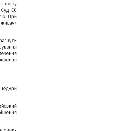
оговору
 Суд ЄС
єю. При
поживач»
прагнуть
сування
зпечення
рішення
оцедури
ейський
ирішення
рдонних