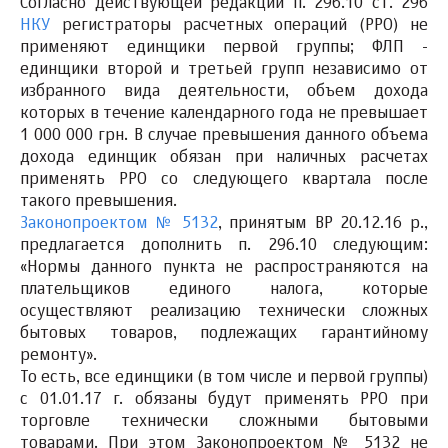
Согласно действующей редакции п. 296.10 ст. 296
НКУ
регистраторы расчетных операций (РРО) не
применяют единщики первой группы; ФЛП -
единщики второй и третьей групп независимо от
избранного вида деятельности, объем дохода
которых в течение календарного года не превышает
1 000 000 грн. В случае превышения данного объема
дохода единщик обязан при наличных расчетах
применять РРО со следующего квартала после
такого превышения.
Законопроектом № 5132
, принятым ВР 20.12.16 р.,
предлагается дополнить п. 296.10 следующим:
«Нормы данного пункта не распространяются на
плательщиков единого налога, которые
осуществляют реализацию технически сложных
бытовых товаров, подлежащих гарантийному
ремонту».
То есть, все единщики (в том числе и первой группы)
с 01.01.17 г. обязаны будут применять РРО при
торговле технически сложными бытовыми
товарами. При этом Законопроектом № 5132 не