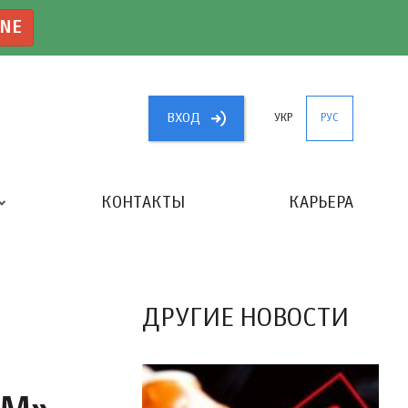
INE
ВХОД
УКР
РУС
КОНТАКТЫ
КАРЬЕРА
«ЛУЧШИЙ БУХГАЛТЕР УКРАИНЫ»
ДРУГИЕ НОВОСТИ