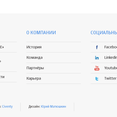
О КОМПАНИИ
СОЦИАЛЬНЫ
E»
История
Facebo
Команда
Linkedi
Р
Партнёры
Youtub
сти
Карьера
Twitter
а:
Civenty
Дизайн:
Юрий Матюшкин