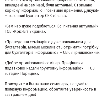
«Семінар був організований професійно. Питання,
викладені на семінарі, були актуальні. Отримано
корисну інформацію і позитивні враження. Дякую!»
– головний бухгалтер СВК «Слава».
«Семінар дуже подобається. Всі питання актуальні» –
ТОВ «Кріс-Віт Україна».
«Проведення семінарів є дуже повчальним для
бухгалтерів. Маємо можливість отримати потрібну
для бухгалтерів інформацію» – СВК «Гірниківський».
«Добре організований семінар. Працівники
податкової надали ґрунтовну інформацію» – ТОВ
«Старий Порицьк».
Приходите и Вы на наши семинары, получайте
полезную информацию, обретайте уверенность в
завтрашнем дне!